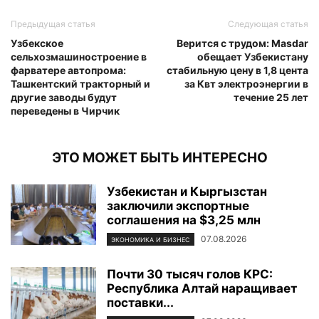
Предыдущая статья
Следующая статья
Узбекское
Верится с трудом: Masdar
сельхозмашиностроение в
обещает Узбекистану
фарватере автопрома:
стабильную цену в 1,8 цента
Ташкентский тракторный и
за Квт электроэнергии в
другие заводы будут
течение 25 лет
переведены в Чирчик
ЭТО МОЖЕТ БЫТЬ ИНТЕРЕСНО
Узбекистан и Кыргызстан
заключили экспортные
соглашения на $3,25 млн
07.08.2026
ЭКОНОМИКА И БИЗНЕС
Почти 30 тысяч голов КРС:
Республика Алтай наращивает
поставки...