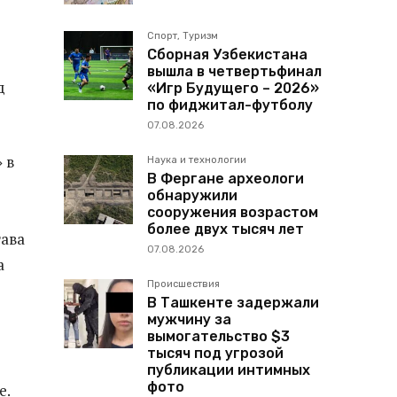
Спорт, Туризм
Сборная Узбекистана
вышла в четвертьфинал
д
«Игр Будущего – 2026»
по фиджитал-футболу
07.08.2026
 в
Наука и технологии
В Фергане археологи
обнаружили
сооружения возрастом
более двух тысяч лет
тава
07.08.2026
а
Происшествия
В Ташкенте задержали
мужчину за
вымогательство $3
тысяч под угрозой
публикации интимных
фото
е.