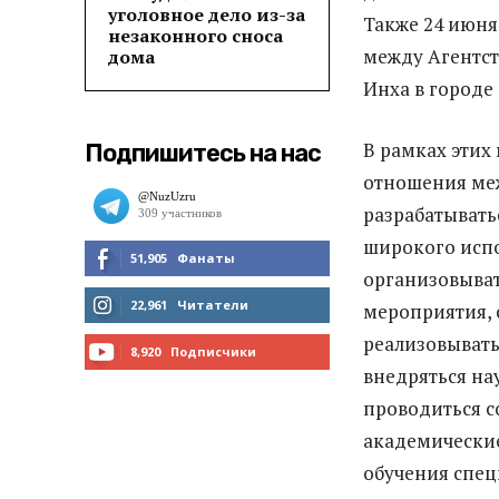
уголовное дело из-за
Также 24 июня
незаконного сноса
между Агентст
дома
Инха в городе
В рамках этих
Подпишитесь на нас
отношения меж
разрабатывать
широкого исп
51,905
Фанаты
организовыва
МНЕ НРАВИТСЯ
22,961
Читатели
мероприятия,
реализовывать
ЧИТАТЬ
8,920
Подписчики
внедряться на
ПОДПИСАТЬСЯ
проводиться с
академические
обучения спец