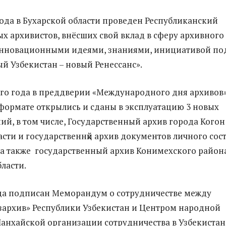
года в Бухарской области проведен Республиканский
 архивистов, внёсших свой вклад в сферу архивного
инновационными идеями, знаниями, инициативой по
й Узбекистан – новый Ренессанс».
го года в преддверии «Международного дня архивов»
ормате открылись и сданы в эксплуатацию 3 новых
ий, в том числе, Государственный архив города Когон
асти и государственнқй архив документов личного сос
 а также государственный архив Конимехского район
ласти.
ода подписан Меморандум о сотрудничестве между
зархив» Республики Узбекистан и Центром народной
нхайской организации сотрудничества в Узбекистан