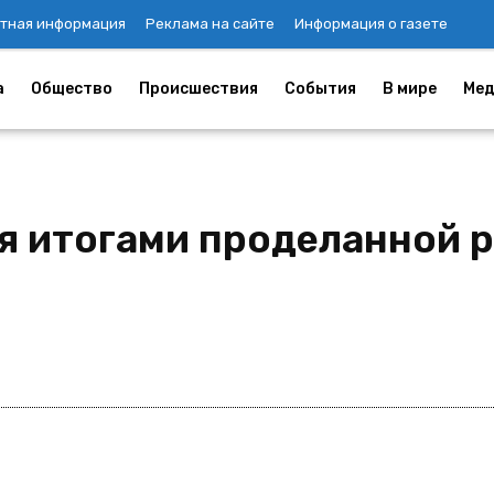
тная информация
Реклама на сайте
Информация о газете
а
Общество
Происшествия
События
В мире
Мед
я итогами проделанной р