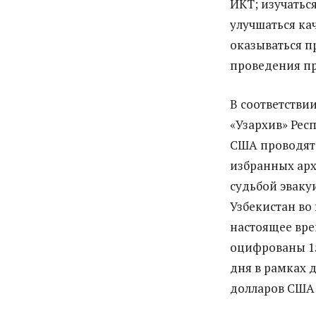
ИКТ; изучатьс
улучшаться ка
оказываться п
проведения пр
В соответстви
«Узархив» Рес
США проводят
избранных арх
судьбой эваку
Узбекистан во
настоящее вре
оцифрованы 15
дня в рамках 
долларов США 