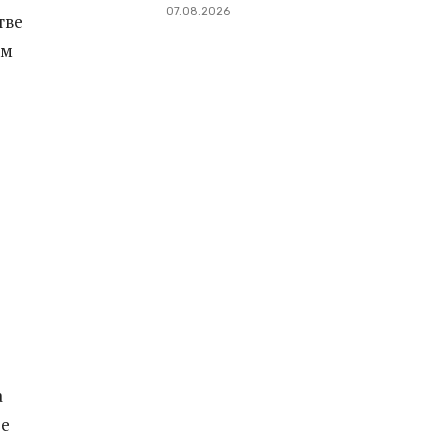
07.08.2026
тве
ом
а
ре