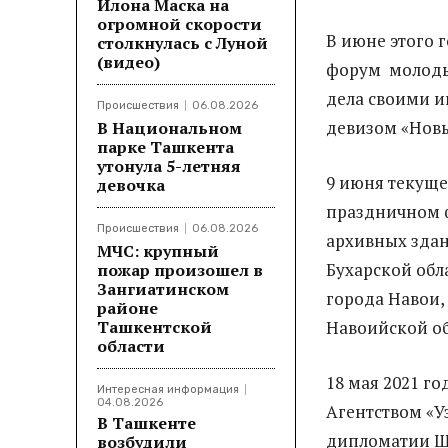
Илона Маска на
огромной скорости
В июне этого 
столкнулась с Луной
(видео)
форум молодых
дела своими 
Происшествия
06.08.2026
девизом «Новы
В Национальном
парке Ташкента
утонула 5-летняя
9 июня текуще
девочка
праздничном ф
Происшествия
06.08.2026
архивных здан
МЧС: крупный
Бухарской обл
пожар произошел в
Зангиатинском
города Навои,
районе
Ташкентской
Навоийской об
области
18 мая 2021 г
Интересная информация
04.08.2026
Агентством «У
В Ташкенте
дипломатии Ша
возбудили