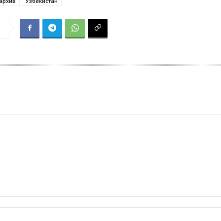
архив
Узбекистан
я