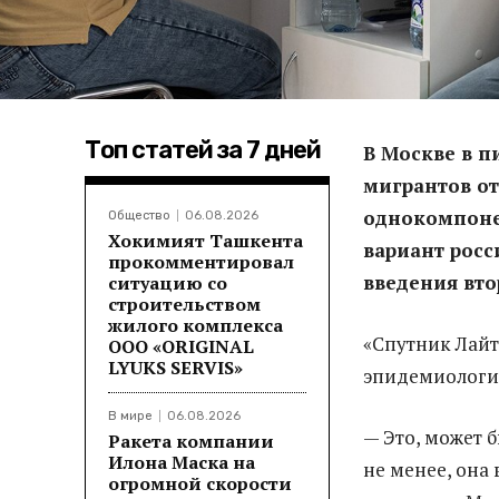
Топ статей за 7 дней
В Москве в п
мигрантов от
однокомпоне
Общество
06.08.2026
Хокимият Ташкента
вариант росс
прокомментировал
введения вто
ситуацию со
строительством
жилого комплекса
«Спутник Лайт
ООО «ORIGINAL
LYUKS SERVIS»
эпидемиологи
В мире
06.08.2026
— Это, может 
Ракета компании
Илона Маска на
не менее, она
огромной скорости