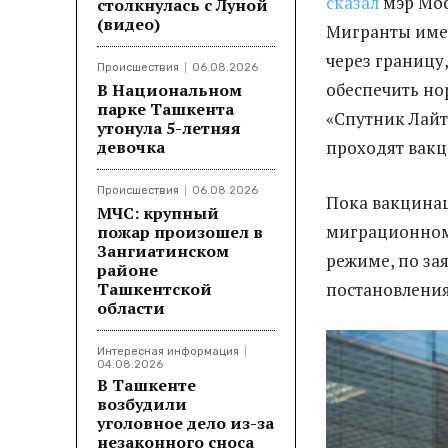
сказал
мэр Мос
столкнулась с Луной
(видео)
Мигранты име
через границу,
Происшествия
06.08.2026
обеспечить но
В Национальном
парке Ташкента
«Спутник Лайт
утонула 5-летняя
девочка
проходят вакц
Происшествия
06.08.2026
Пока вакцина
МЧС: крупный
миграционном 
пожар произошел в
Зангиатинском
режиме, по за
районе
Ташкентской
постановления
области
Интересная информация
04.08.2026
В Ташкенте
возбудили
уголовное дело из-за
незаконного сноса