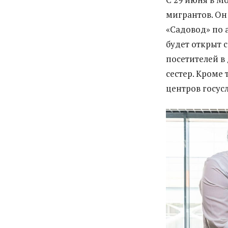
мигрантов. Он
«Садовод» по а
будет открыт с
посетителей в 
сестер. Кроме 
центров госус