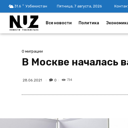
C
31.6
Узбекистан
Пятница, 7 августа, 2026
Контак
Все новости
Политика
Экономик
О миграции
В Москве началась 
734
0
28.06.2021