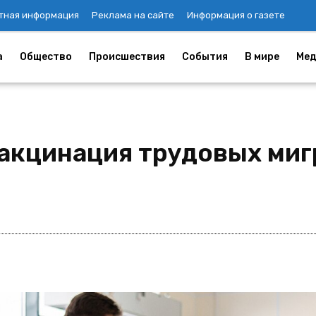
тная информация
Реклама на сайте
Информация о газете
а
Общество
Происшествия
События
В мире
Мед
вакцинация трудовых ми