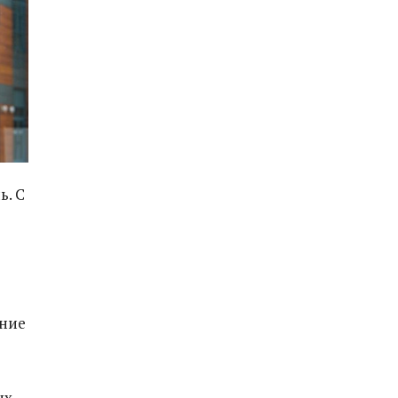
ь. С
ение
ых