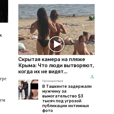
х
Скрытая камера на пляже
Крыма: Что люди вытворяют,
когда их не видят...
тре
Происшествия
В Ташкенте задержали
мужчину за
вымогательство $3
тем
тысяч под угрозой
публикации интимных
фото