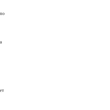
 по
а
ет