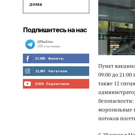
дома
Подпишитесь на нас
51,905
Фанаты
Пункт вакцина
МНЕ НРАВИТСЯ
22,961
Читатели
09:00 до 21:00
также 12 спец
ЧИТАТЬ
8,920
Подписчики
администрато
ПОДПИСАТЬСЯ
безопасности:
морозильные к
потоков посет
С 29 июня в М