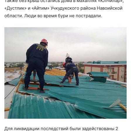
Также без крыш остались дома в махаллях «Юлчилар»,
«Дустлик» и «Айтим» Учкудукского района Навоийской
области. Люди во время бури не пострадали.
Для ликвидации последствий были задействованы 2