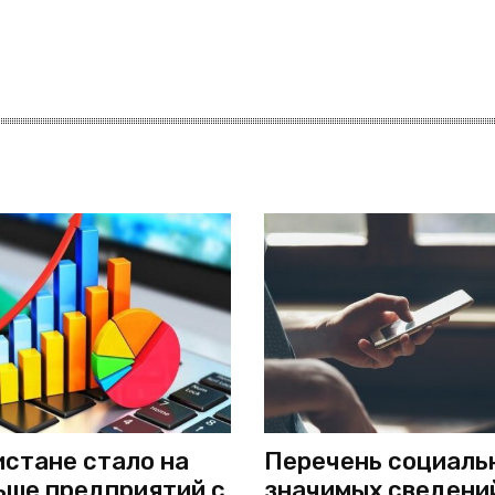
истане стало на
Перечень социаль
ьше предприятий с
значимых сведени