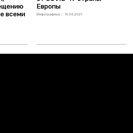
ещению
Европы
е всеми
Инфографика
15.06.2021