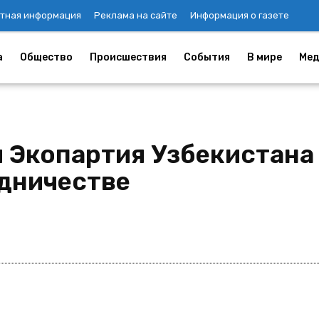
тная информация
Реклама на сайте
Информация о газете
а
Общество
Происшествия
События
В мире
Мед
и Экопартия Узбекистан
дничестве