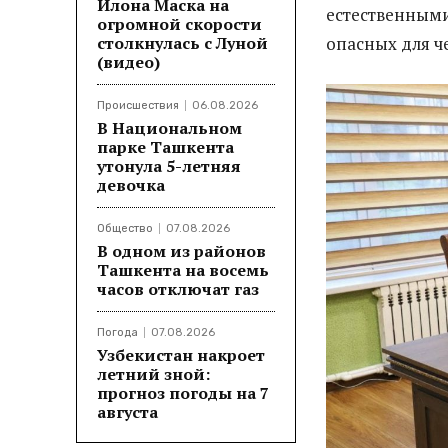
Илона Маска на
естественными
огромной скорости
столкнулась с Луной
опасных для ч
(видео)
Происшествия
06.08.2026
В Национальном
парке Ташкента
утонула 5-летняя
девочка
Общество
07.08.2026
В одном из районов
Ташкента на восемь
часов отключат газ
Погода
07.08.2026
Узбекистан накроет
летний зной:
прогноз погоды на 7
августа