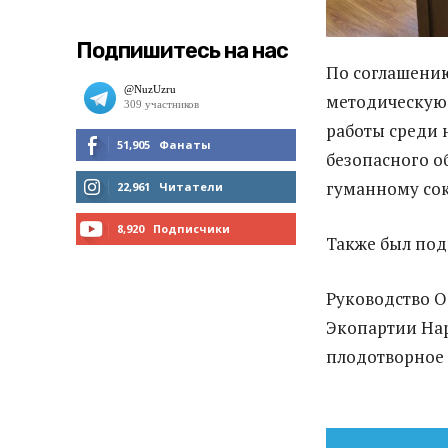
Подпишитесь на нас
По соглашени
методическую
работы среди 
51,905
Фанаты
безопасного о
МНЕ НРАВИТСЯ
гуманному со
22,961
Читатели
ЧИТАТЬ
8,920
Подписчики
Также был под
ПОДПИСАТЬСЯ
Руководство О
Экопартии Нар
плодотворное 