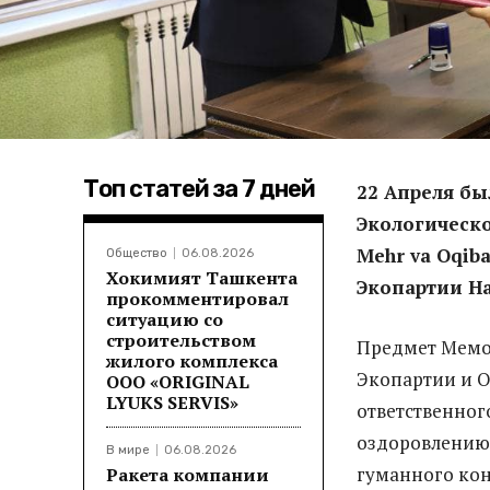
Топ статей за 7 дней
22 Апреля б
Экологическо
Mehr va Oqib
Общество
06.08.2026
Хокимият Ташкента
Экопартии На
прокомментировал
ситуацию со
строительством
Предмет Мемор
жилого комплекса
Экопартии и О
ООО «ORIGINAL
LYUKS SERVIS»
ответственног
оздоровлению 
В мире
06.08.2026
гуманного кон
Ракета компании