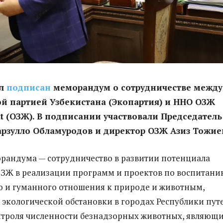
ыл
подписан
меморандум о сотрудничестве между
й партией Узбекистана (Экопартия) и ННО ОЗЖ
at (ОЗЖ). В подписании участвовали Председатель
рзулло Обламуродов и директор ОЗЖ Азиз Тожие
андума — сотрудничество в развитии потенциала
ЗЖ в реализации программ и проектов по воспитани
о и гуманного отношения к природе и животным,
экологической обстановки в городах Республики пут
троля численности безнадзорных животных, являющи