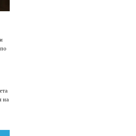
и
 по
ета
я на