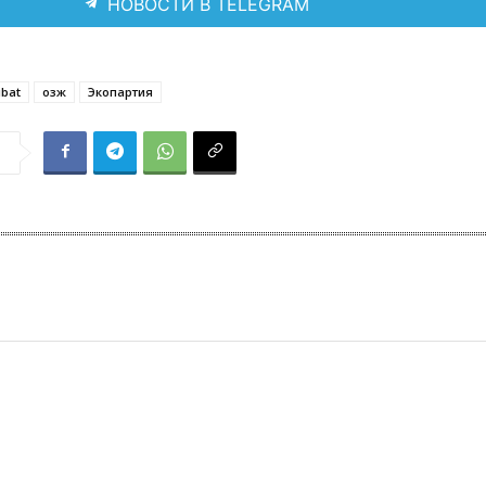
НОВОСТИ В TELEGRAM
ibat
озж
Экопартия
я