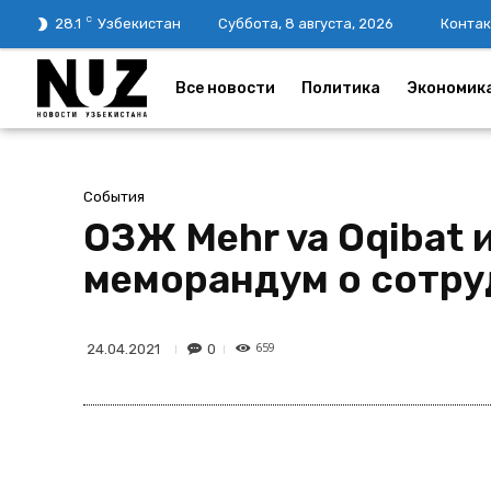
C
28.1
Узбекистан
Суббота, 8 августа, 2026
Контак
Все новости
Политика
Экономик
События
ОЗЖ Mehr va Oqibat 
меморандум о сотру
659
0
24.04.2021