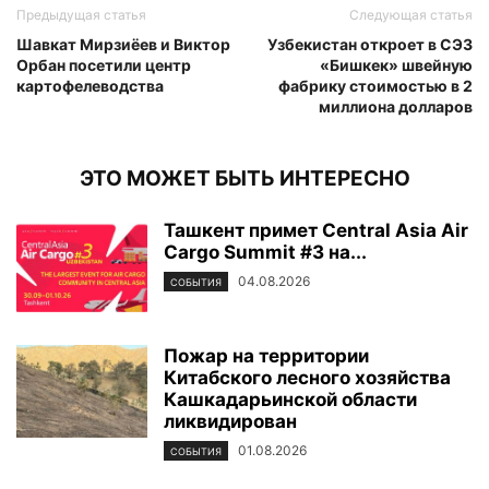
Предыдущая статья
Следующая статья
Шавкат Мирзиёев и Виктор
Узбекистан откроет в СЭЗ
Орбан посетили центр
«Бишкек» швейную
картофелеводства
фабрику стоимостью в 2
миллиона долларов
ЭТО МОЖЕТ БЫТЬ ИНТЕРЕСНО
Ташкент примет Central Asia Air
Cargo Summit #3 на...
04.08.2026
СОБЫТИЯ
Пожар на территории
Китабского лесного хозяйства
Кашкадарьинской области
ликвидирован
01.08.2026
СОБЫТИЯ