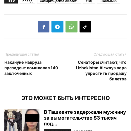
ТЕГИ
поезд
Самаркандская область
УВД
школьники
Предыдущая статья
Следующая статья
Накануне Навруза
Сенаторы считают, что
президент помиловал 140
Uzbekistan Airways пора
заключенных
упростить продажу
билетов
ЭТО МОЖЕТ БЫТЬ ИНТЕРЕСНО
В Ташкенте задержали мужчину
за вымогательство $3 тысяч
под...