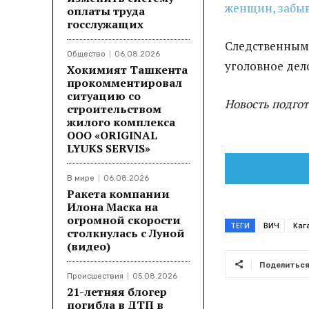
женщин, забыв
оплаты труда
госслужащих
Cледственным
Общество
06.08.2026
уголовное дел
Хокимият Ташкента
прокомментировал
ситуацию со
Новость подго
строительством
жилого комплекса
ООО «ORIGINAL
LYUKS SERVIS»
В мире
06.08.2026
Ракета компании
Илона Маска на
огромной скорости
ТЕГИ
ВИЧ
Каг
столкнулась с Луной
(видео)
Поделитьс
Происшествия
05.08.2026
21-летняя блогер
погибла в ДТП в