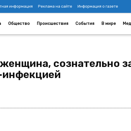
тная информация
Реклама на сайте
Информация о газете
а
Общество
Происшествия
События
В мире
Мед
 женщина, сознательно з
Ч-инфекцией