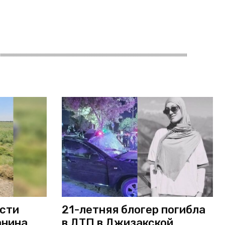
асти
21-летняя блогер погибла
анина
в ДТП в Джизакской