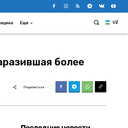
UZ
ицина
Еще
аразившая более
Поделиться
Последние новости