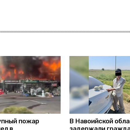
упный пожар
В Навоийской обл
ел в
задержали гражд