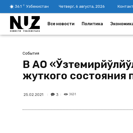
C
36.1
Узбекистан
Четверг, 6 августа, 2026
Контак
Все новости
Политика
Экономик
События
В АО «Ўзтемирйўлйў
жуткого состояния 
3631
3
25.02.2021