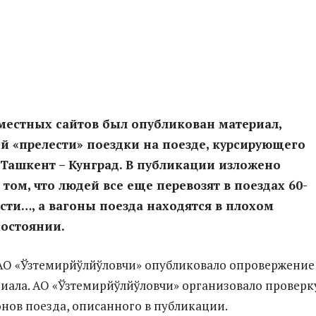
местных сайтов был опубликован материал,
 «прелести» поездки на поезде, курсирующего
Ташкент – Кунград. В публикации изложено
 том, что людей все еще перевозят в поездах 60-
сти…, а вагоны поезда находятся в плохом
состоянии.
АО «Ўзтемирйўлйўловчи» опубликовало опровержение
иала. АО «Ўзтемирйўлйўловчи» организовало проверк
онов поезда, описанного в публикации.