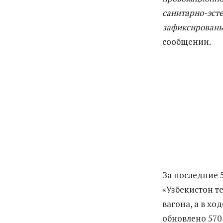
санитарно-эсте
зафиксированы
сообщении.
За последние 
«Узбекистон т
вагона, а в х
обновлено 570