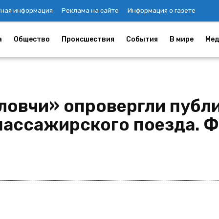
тная информация
Реклама на сайте
Информация о газете
а
Общество
Происшествия
События
В мире
Мед
ловчи» опровергли публ
пассажирского поезда. 