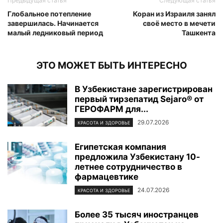
Предыдущая статья
Следующая статья
Глобальное потепление
Коран из Израиля занял
завершилась. Начинается
своё место в мечети
малый ледниковый период
Ташкента
ЭТО МОЖЕТ БЫТЬ ИНТЕРЕСНО
В Узбекистане зарегистрирован
первый тирзепатид Sejaro® от
ГЕРОФАРМ для...
29.07.2026
КРАСОТА И ЗДОРОВЬЕ
Египетская компания
предложила Узбекистану 10-
летнее сотрудничество в
фармацевтике
24.07.2026
КРАСОТА И ЗДОРОВЬЕ
Более 35 тысяч иностранцев