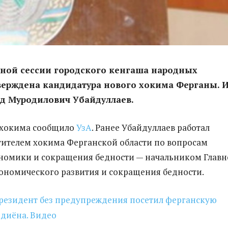
дной сессии городского кенгаша народных
верждена кандидатура нового хокима Ферганы. 
д Муродилович Убайдуллаев.
 хокима сообщило
УзА
. Ранее Убайдуллаев работал
ителем хокима Ферганской области по вопросам
номики и сокращения бедности — начальником Главн
ономического развития и сокращения бедности.
президент без предупреждения посетил ферганскую
диёна. Видео