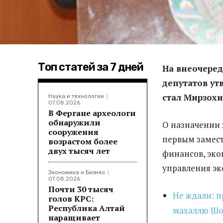
Топ статей за 7 дней
На внеочере
депутатов ут
стал Мирзохи
Наука и технологии
07.08.2026
В Фергане археологи
обнаружили
О назначении
сооружения
первым замест
возрастом более
двух тысяч лет
финансов, эко
управления эк
Экономика и Бизнес
07.08.2026
Почти 30 тысяч
Не ждали: 
голов КРС:
Республика Алтай
махаллю Шо
наращивает