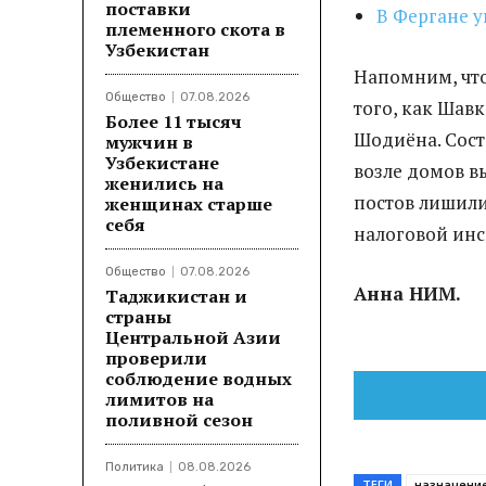
поставки
В Фергане 
племенного скота в
Узбекистан
Напомним, что
Общество
07.08.2026
того, как Шав
Более 11 тысяч
Шодиёна. Сост
мужчин в
Узбекистане
возле домов в
женились на
постов лишили
женщинах старше
себя
налоговой ин
Общество
07.08.2026
Анна НИМ.
Таджикистан и
страны
Центральной Азии
проверили
соблюдение водных
лимитов на
поливной сезон
Политика
08.08.2026
ТЕГИ
назначени