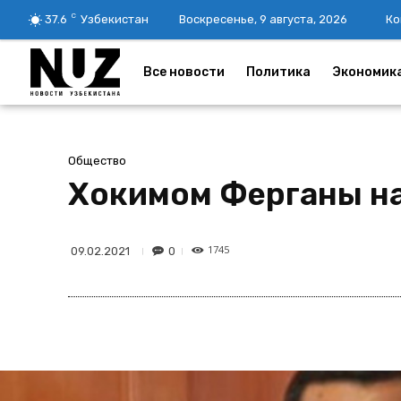
C
37.6
Узбекистан
Воскресенье, 9 августа, 2026
Ко
Все новости
Политика
Экономик
Общество
Хокимом Ферганы на
1745
0
09.02.2021