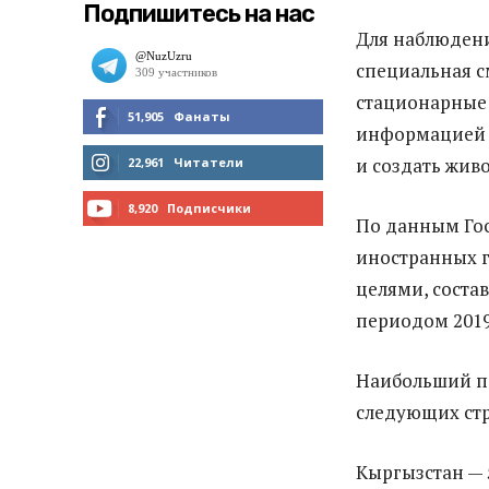
Подпишитесь на нас
Для наблюдени
специальная с
стационарные 
51,905
Фанаты
информацией о
МНЕ НРАВИТСЯ
и создать живо
22,961
Читатели
ЧИТАТЬ
8,920
Подписчики
По данным Гос
ПОДПИСАТЬСЯ
иностранных г
целями, соста
периодом 2019 
Наибольший по
следующих стр
Кыргызстан — 5