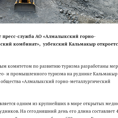
 пресс-служба АО «Алмалыкский горно-
еский комбинат», узбекский Кальмакыр откроетс
ным комитетом по развитию туризма разработаны ме
ео- и промышленного туризма на руднике Кальмакыр
 общества «Алмалыкский горно-металлургический
вляется одним из крупнейших в мире открытых медн
дников. На сегодняшний день его длина составляет 