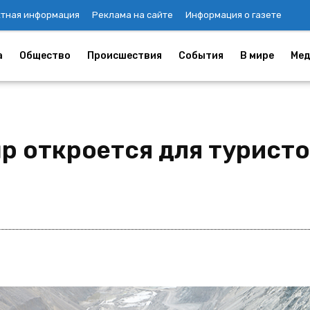
ктная информация
Реклама на сайте
Информация о газете
а
Общество
Происшествия
События
В мире
Мед
р откроется для турист