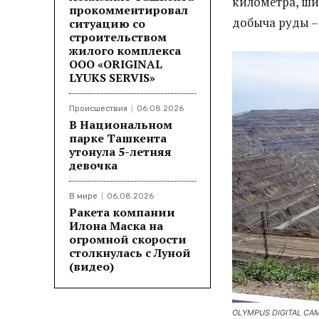
километра, шир
прокомментировал
добыча руды –
ситуацию со
строительством
жилого комплекса
ООО «ORIGINAL
LYUKS SERVIS»
Происшествия
06.08.2026
В Национальном
парке Ташкента
утонула 5-летняя
девочка
В мире
06.08.2026
Ракета компании
Илона Маска на
огромной скорости
столкнулась с Луной
(видео)
OLYMPUS DIGITAL CA