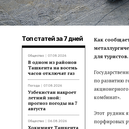
Топ статей за 7 дней
Как сообщает
металлургич
для туристов.
Общество
07.08.2026
В одном из районов
Ташкента на восемь
Государствен
часов отключат газ
по развитию г
Погода
07.08.2026
акционерного
Узбекистан накроет
комбинат».
летний зной:
прогноз погоды на 7
августа
Этот рудник я
порфировых ру
Общество
06.08.2026
Хокимият Ташкента