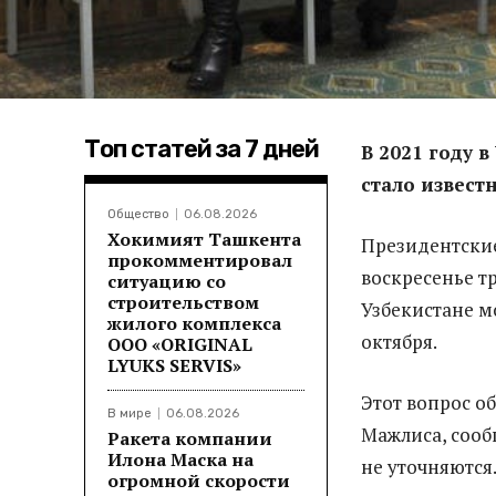
Топ статей за 7 дней
В 2021 году 
стало извест
Общество
06.08.2026
Хокимият Ташкента
Президентские
прокомментировал
воскресенье т
ситуацию со
строительством
Узбекистане м
жилого комплекса
октября.
ООО «ORIGINAL
LYUKS SERVIS»
Этот вопрос о
В мире
06.08.2026
Мажлиса, соо
Ракета компании
Илона Маска на
не уточняются
огромной скорости