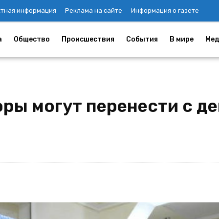
ктная информация
Реклама на сайте
Информация о газете
а
Общество
Происшествия
События
В мире
Мед
ры могут перенести с де