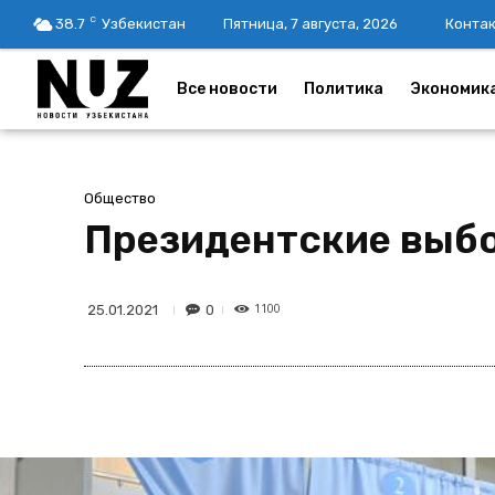
C
38.7
Узбекистан
Пятница, 7 августа, 2026
Конта
Все новости
Политика
Экономик
Общество
Президентские выбо
1100
0
25.01.2021