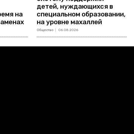
детей, нуждающихся в
ремя на
специальном образовании,
заменах
на уровне махаллей
Общество
06.08.2026