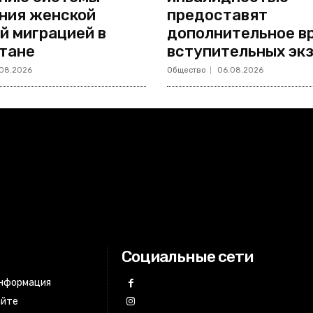
ния женской
предоставят
й миграцией в
дополнительное в
тане
вступительных эк
08.2026
Общество
06.08.2026
Социальные сети
информация
айте