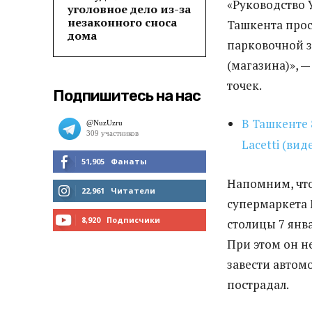
«Руководство 
уголовное дело из-за
незаконного сноса
Ташкента прос
дома
парковочной з
(магазина)», —
точек.
Подпишитесь на нас
В Ташкенте 
Lacetti (вид
51,905
Фанаты
Напомним, что
МНЕ НРАВИТСЯ
22,961
Читатели
супермаркета 
ЧИТАТЬ
8,920
Подписчики
столицы 7 янв
При этом он н
ПОДПИСАТЬСЯ
завести автом
пострадал.