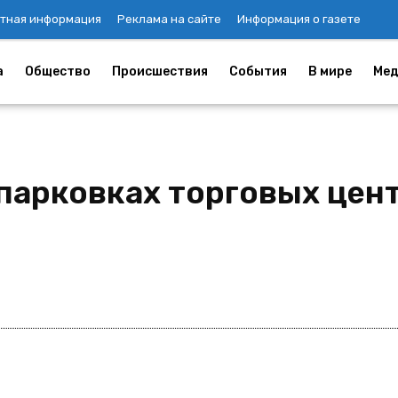
тная информация
Реклама на сайте
Информация о газете
а
Общество
Происшествия
События
В мире
Мед
 парковках торговых цен