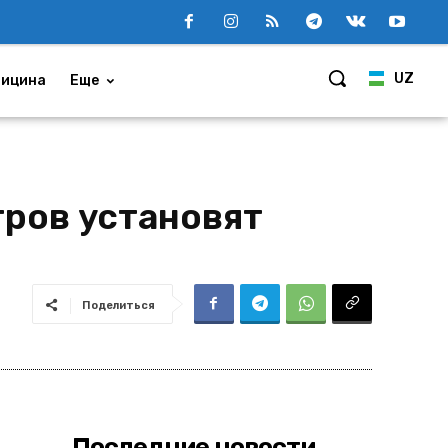
UZ
ицина
Еще
тров установят
Поделиться
Последние новости