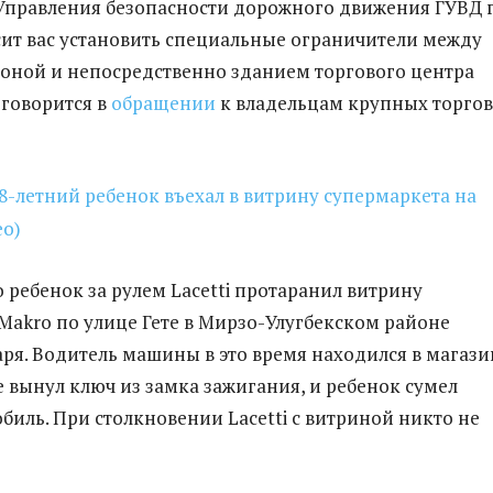
Управления безопасности дорожного движения ГУВД г
ит вас установить специальные ограничители между
оной и непосредственно зданием торгового центра
 говорится в
обращении
к владельцам крупных торго
8-летний ребенок въехал в витрину супермаркета на
ео)
 ребенок за рулем Lacetti протаранил витрину
Makro по улице Гете в Мирзо-Улугбекском районе
аря. Водитель машины в это время находился в магази
е вынул ключ из замка зажигания, и ребенок сумел
обиль. При столкновении Lacetti с витриной никто не