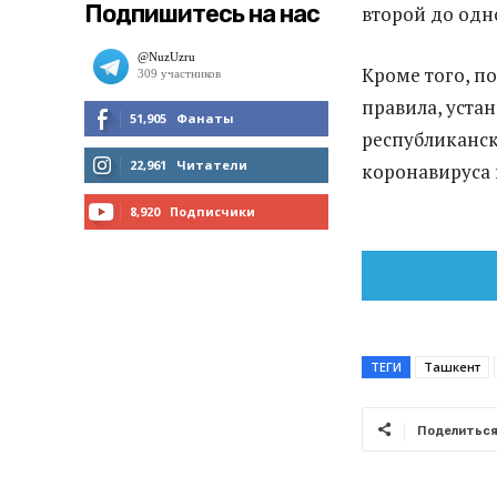
Подпишитесь на нас
второй до одн
Кроме того, п
правила, уста
51,905
Фанаты
республиканс
МНЕ НРАВИТСЯ
22,961
Читатели
коронавируса 
ЧИТАТЬ
8,920
Подписчики
ПОДПИСАТЬСЯ
ТЕГИ
Ташкент
Поделитьс