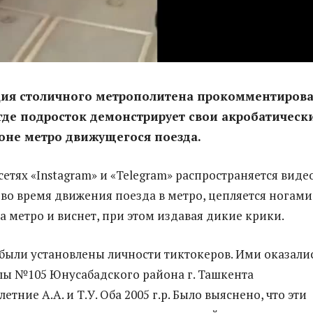
ия столичного метрополитена прокомментиров
где подросток демонстрирует свои акробатическ
оне метро движущегося поезда.
етях «Instagram» и «Telegram» распространяется виде
 во время движения поезда в метро, цепляется ногами
а метро и виснет, при этом издавая дикие крики.
были установлены личности тиктокеров. Ими оказали
ы №105 Юнусабадского района г. Ташкента
тние А.А. и Т.У. Оба 2005 г.р. Было выяснено, что эти