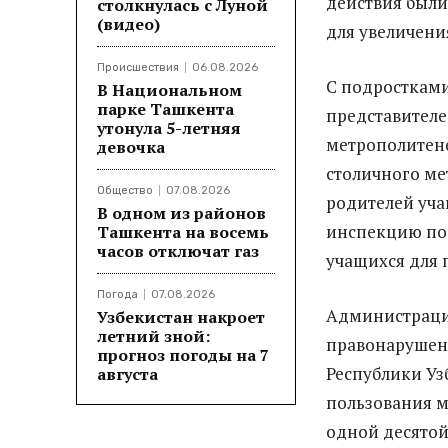
действия были
столкнулась с Луной
(видео)
для увеличени
Происшествия
06.08.2026
С подростками
В Национальном
парке Ташкента
представителе
утонула 5-летняя
метрополитен
девочка
столичного ме
Общество
07.08.2026
родителей уча
В одном из районов
инспекцию по 
Ташкента на восемь
часов отключат газ
учащихся для 
Погода
07.08.2026
Администрация
Узбекистан накроет
летний зной:
правонарушени
прогноз погоды на 7
Республики Уз
августа
пользования м
одной десятой