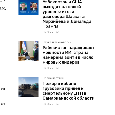
кже
Узбекистан и США
выходят на новый
ам.
уровень: итоги
разговора Шавката
Мирзиёева и Дональда
Трампа
07.08.2026
Наука и технологии
Узбекистан наращивает
мощности ИИ: страна
намерена войти в число
мировых лидеров
07.08.2026
Происшествия
Пожар в кабине
кса
грузовика привел к
смертельному ДТП в
Самаркандской области
 от
07.08.2026