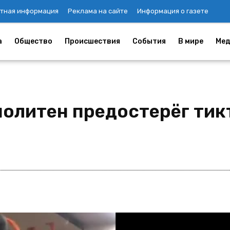
тная информация
Реклама на сайте
Информация о газете
а
Общество
Происшествия
События
В мире
Мед
олитен предостерёг тик