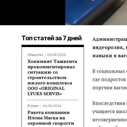
Топ статей за 7 дней
Администрац
видеоролик, 
навыки в ваг
Общество
06.08.2026
Хокимият Ташкента
прокомментировал
В социальных с
ситуацию со
строительством
где подросток
жилого комплекса
поручни вагон
ООО «ORIGINAL
LYUKS SERVIS»
Впоследствии 
В мире
06.08.2026
учащиеся школ
Ракета компании
Илона Маска на
несовершенноле
огромной скорости