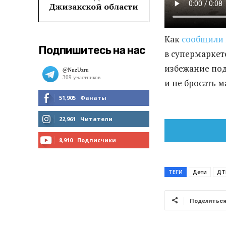
Джизакской области
Как
сообщили
Подпишитесь на нас
в супермаркет
избежание под
и не бросать 
51,905
Фанаты
МНЕ НРАВИТСЯ
22,961
Читатели
ЧИТАТЬ
8,910
Подписчики
ПОДПИСАТЬСЯ
ТЕГИ
Дети
ДТ
Поделитьс