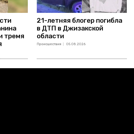
асти
21-летняя блогер погибла
анина
в ДТП в Джизакской
и тремя
области
я
Происшествия
05.08.2026