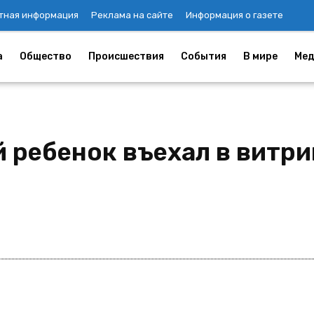
тная информация
Реклама на сайте
Информация о газете
а
Общество
Происшествия
События
В мире
Мед
 ребенок въехал в витри