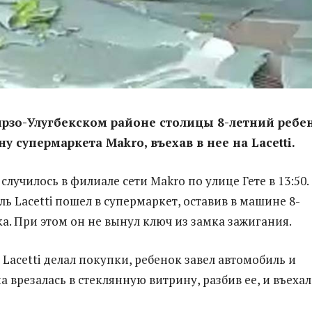
ирзо-Улугбекском районе столицы 8-летний ребе
у супермаркета Makro, въехав в нее на Lacetti.
лучилось в филиале сети Makro по улице Гете в 13:50. 
ь Lacetti пошел в супермаркет, оставив в машине 8-
ка. При этом он не вынул ключ из замка зажигания.
Lacetti делал покупки, ребенок завел автомобиль и
 врезалась в стеклянную витрину, разбив ее, и въехал