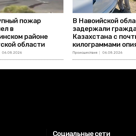
упный пожар
В Навоийской обл
ел в
задержали гражд
инском районе
Казахстана с почт
ской области
килограммами опи
06.08.2026
Происшествия
06.08.2026
Социальные сети