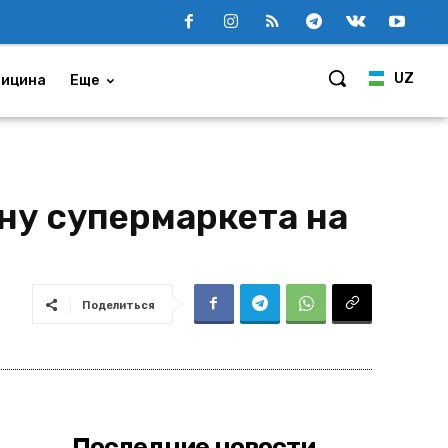
UZ
ицина
Еще
ну супермаркета на
Поделиться
Последние новости