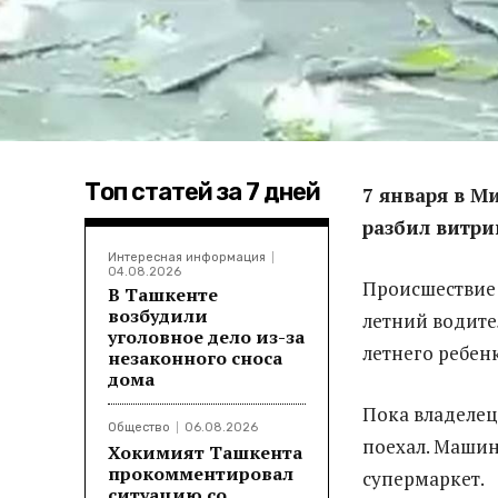
Топ статей за 7 дней
7 января в М
разбил витрин
Интересная информация
04.08.2026
Происшествие с
В Ташкенте
возбудили
летний водител
уголовное дело из-за
летнего ребен
незаконного сноса
дома
Пока владелец 
Общество
06.08.2026
поехал. Машина
Хокимият Ташкента
прокомментировал
супермаркет.
ситуацию со