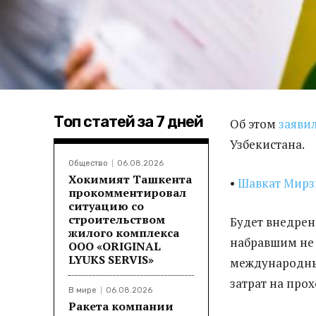
Топ статей за 7 дней
Об этом
заяви
Узбекистана.
Общество
06.08.2026
Хокимият Ташкента
•
Шавкат Мирз
прокомментировал
ситуацию со
строительством
Будет внедре
жилого комплекса
набравшим не 
ООО «ORIGINAL
LYUKS SERVIS»
международным
затрат на про
В мире
06.08.2026
Ракета компании