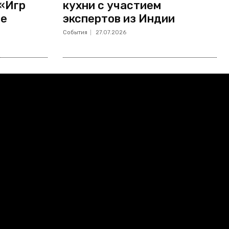
 «Игр
кухни с участием
не
экспертов из Индии
События
27.07.2026