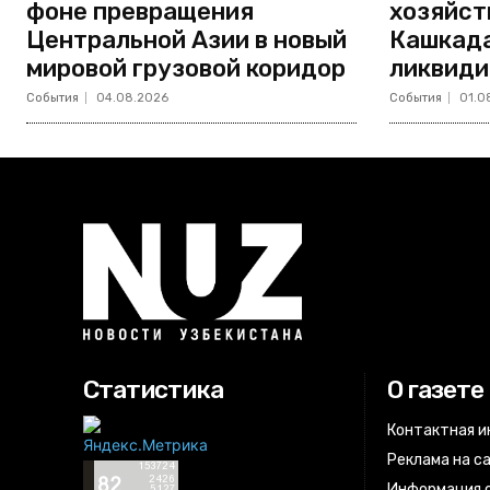
фоне превращения
хозяйст
Центральной Азии в новый
Кашкада
мировой грузовой коридор
ликвиди
События
04.08.2026
События
01.0
Статистика
О газете
Контактная 
Реклама на с
Информация о