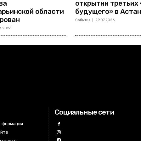
ва
открытии третьих
рьинской области
будущего» в Аста
рован
События
29.07.2026
8.2026
Социальные сети
информация
айте
 газете