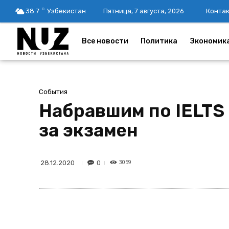
C
38.7
Узбекистан
Пятница, 7 августа, 2026
Конта
Все новости
Политика
Экономик
События
Набравшим по IELTS 
за экзамен
3059
0
28.12.2020