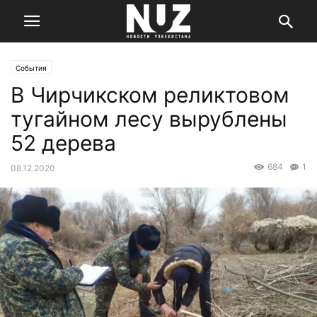
События
В Чирчикском реликтовом
тугайном лесу вырублены
52 дерева
684
1
08.12.2020