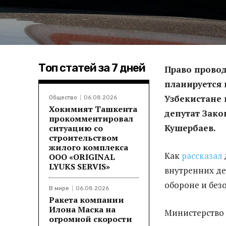
Топ статей за 7 дней
Право провод
планируется 
Узбекистане 
Общество
06.08.2026
Хокимият Ташкента
депутат Зако
прокомментировал
Кушербаев.
ситуацию со
строительством
жилого комплекса
Как
рассказал
ООО «ORIGINAL
LYUKS SERVIS»
внутренних де
обороне и без
В мире
06.08.2026
Ракета компании
Илона Маска на
Министерство 
огромной скорости