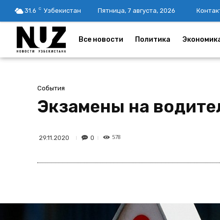
C
31.6
Узбекистан
Пятница, 7 августа, 2026
Контак
Все новости
Политика
Экономик
События
Экзамены на водите
578
0
29.11.2020