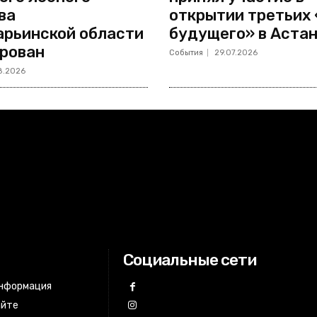
ва
открытии третьих
рьинской области
будущего» в Аста
рован
События
29.07.2026
8.2026
Социальные сети
информация
айте