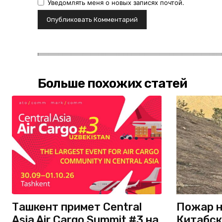
Уведомлять меня о новых записях почтой.
Больше похожих статей
Ташкент примет Central
Пожар н
Asia Air Cargo Summit #3 на
Китабск