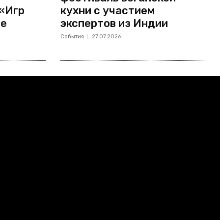
 «Игр
кухни с участием
не
экспертов из Индии
События
27.07.2026