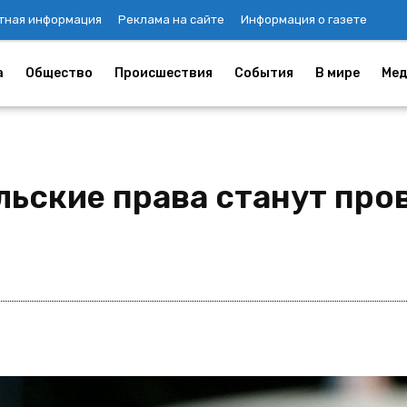
тная информация
Реклама на сайте
Информация о газете
а
Общество
Происшествия
События
В мире
Мед
льские права станут про