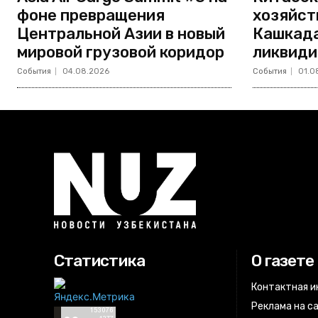
фоне превращения
хозяйст
Центральной Азии в новый
Кашкада
мировой грузовой коридор
ликвиди
События
04.08.2026
События
01.0
Статистика
О газете
Контактная 
Реклама на с