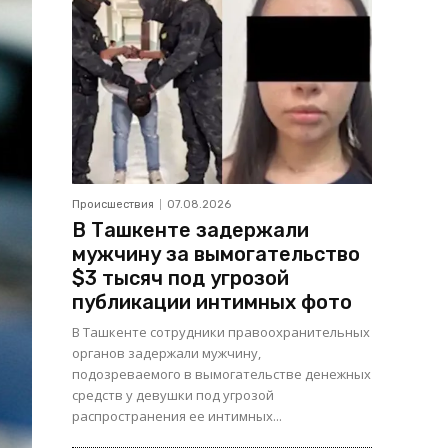
Происшествия
07.08.2026
В Ташкенте задержали
мужчину за вымогательство
$3 тысяч под угрозой
публикации интимных фото
В Ташкенте сотрудники правоохранительных
органов задержали мужчину,
подозреваемого в вымогательстве денежных
средств у девушки под угрозой
распространения ее интимных...