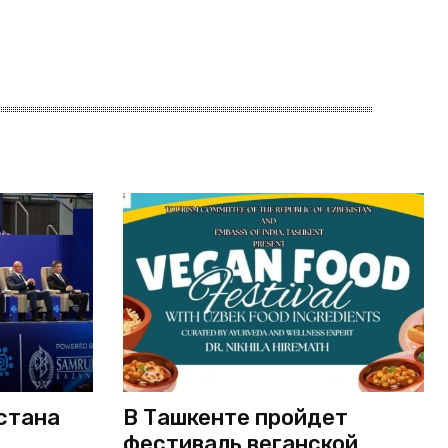
стана
В Ташкенте пройдет
фестиваль веганской