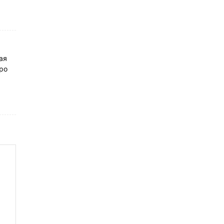
ая
ро