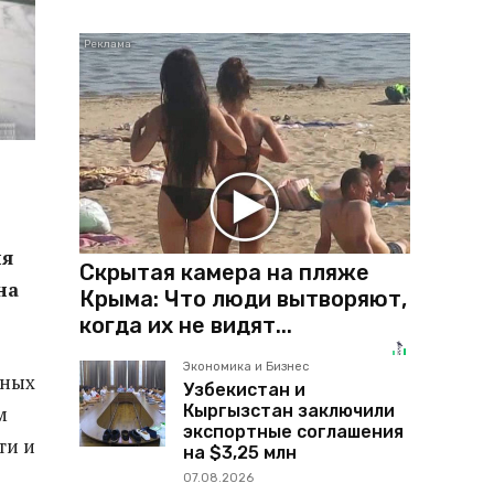
ия
Скрытая камера на пляже
на
Крыма: Что люди вытворяют,
когда их не видят...
Экономика и Бизнес
ьных
Узбекистан и
Кыргызстан заключили
м
экспортные соглашения
ти и
на $3,25 млн
07.08.2026