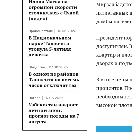
Илона Маска на
Мирзаабадском
огромной скорости
столкнулась с Луной
пятиэтажных д
(видео)
дамбы населен
Происшествия
06.08.2026
Президент пор
В Национальном
парке Ташкента
доступными. 
утонула 5-летняя
девочка
квартир и пло
дворах и подъ
Общество
07.08.2026
В одном из районов
В итоге цены 
Ташкента на восемь
часов отключат газ
процентов. Пр
необходимость
Погода
07.08.2026
Узбекистан накроет
высокой плотн
летний зной:
прогноз погоды на 7
августа