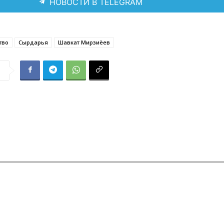
НОВОСТИ В TELEGRAM
тво
Сырдарья
Шавкат Мирзиёев
я