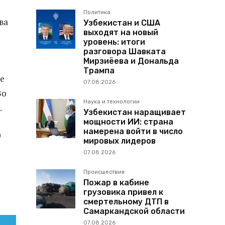
Политика
ва
Узбекистан и США
выходят на новый
уровень: итоги
разговора Шавката
Мирзиёева и Дональда
Трампа
е
07.08.2026
Во
Наука и технологии
.
Узбекистан наращивает
мощности ИИ: страна
намерена войти в число
0
мировых лидеров
07.08.2026
Происшествия
Пожар в кабине
грузовика привел к
смертельному ДТП в
Самаркандской области
07.08.2026