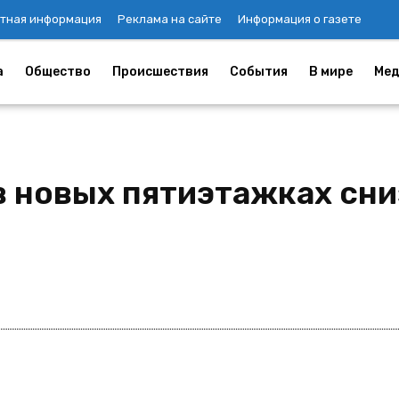
тная информация
Реклама на сайте
Информация о газете
а
Общество
Происшествия
События
В мире
Мед
в новых пятиэтажках сни