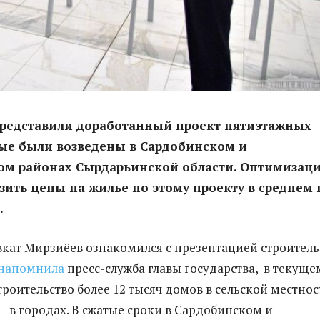
представили доработанный проект пятиэтажных
рые были возведены в Сардобинском и
ом районах Сырдарьинской области. Оптимизац
зить цены на жилье по этому проекту в среднем 
.
вкат Мирзиёев ознакомился с презентацией строител
напомнила
пресс-служба главы государства, в текуще
троительство более 12 тысяч домов в сельской местнос
 – в городах. В сжатые сроки в Сардобинском и