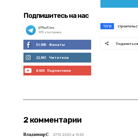
Подпишитесь на нас
ТЕГИ
строительс
Поделитьс
51,905
Фанаты
МНЕ НРАВИТСЯ
22,961
Читатели
ЧИТАТЬ
8,920
Подписчики
ПОДПИСАТЬСЯ
2 комментарии
ВладимирС
27.10.2020 в 13:53