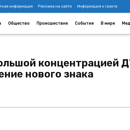
тная информация
Реклама на сайте
Информация о газете
а
Общество
Происшествия
События
В мире
Мед
большой концентрацией Д
ение нового знака