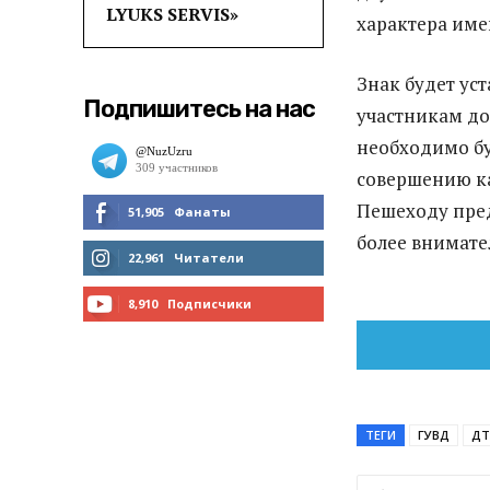
LYUKS SERVIS»
характера име
Знак будет уст
Подпишитесь на нас
участникам до
необходимо бу
совершению ка
Пешеходу пред
51,905
Фанаты
более внимате
МНЕ НРАВИТСЯ
22,961
Читатели
ЧИТАТЬ
8,910
Подписчики
ПОДПИСАТЬСЯ
ТЕГИ
ГУВД
ДТ