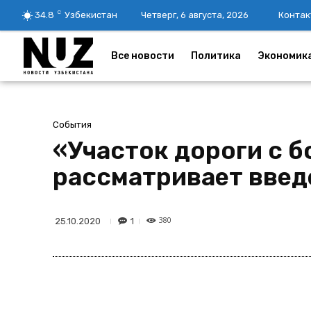
C
34.8
Узбекистан
Четверг, 6 августа, 2026
Контак
Все новости
Политика
Экономик
События
«Участок дороги с 
рассматривает введ
380
1
25.10.2020