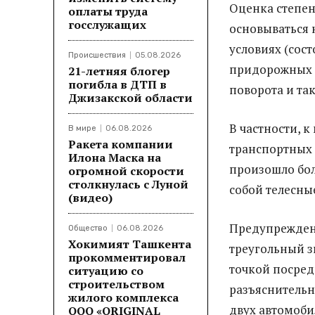
Оценка степен
оплаты труда
госслужащих
основываться 
условиях (сос
Происшествия
05.08.2026
придорожных д
21-летняя блогер
погибла в ДТП в
поворота и так
Джизакской области
В частности, 
В мире
06.08.2026
Ракета компании
транспортных 
Илона Маска на
произошло бол
огромной скорости
столкнулась с Луной
собой телесны
(видео)
Предупреждени
Общество
06.08.2026
Хокимият Ташкента
треугольный з
прокомментировал
точкой посред
ситуацию со
строительством
разъяснительн
жилого комплекса
двух автомоби
ООО «ORIGINAL