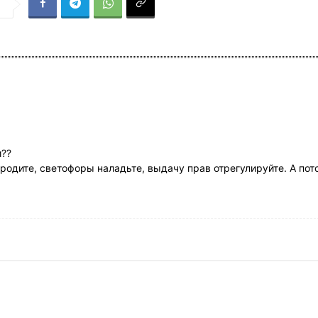
я
и??
ородите, светофоры наладьте, выдачу прав отрегулируйте. А пот