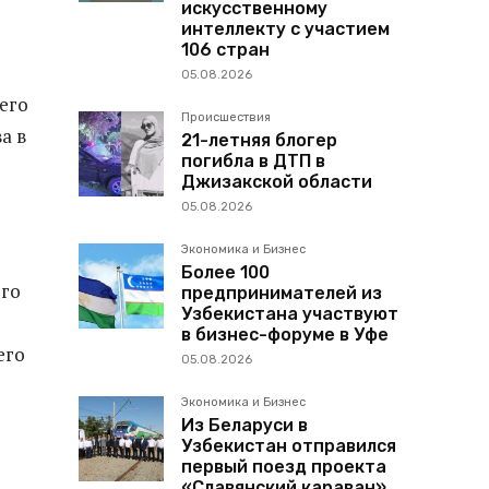
искусственному
интеллекту с участием
106 стран
05.08.2026
его
Происшествия
а в
21-летняя блогер
погибла в ДТП в
Джизакской области
05.08.2026
Экономика и Бизнес
Более 100
ого
предпринимателей из
Узбекистана участвуют
в бизнес-форуме в Уфе
его
05.08.2026
Экономика и Бизнес
Из Беларуси в
Узбекистан отправился
первый поезд проекта
«Славянский караван»