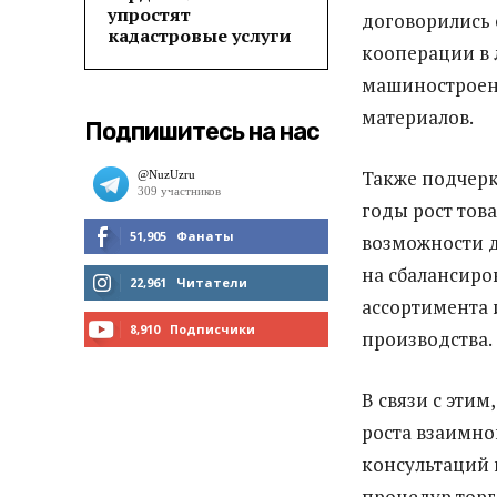
упростят
договорились
кадастровые услуги
кооперации в 
машиностроен
материалов.
Подпишитесь на нас
Также подчерк
годы рост тов
51,905
Фанаты
возможности д
на сбалансиро
МНЕ НРАВИТСЯ
22,961
Читатели
ассортимента 
ЧИТАТЬ
8,910
Подписчики
производства.
ПОДПИСАТЬСЯ
В связи с эти
роста взаимно
консультаций 
процедур торг