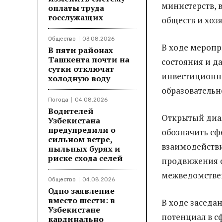
министерств, 
оплаты труда
госслужащих
обществ и хоз
Общество
03.08.2026
В ходе меропр
В пяти районах
Ташкента почти на
состояния и д
сутки отключат
инвестиционно
холодную воду
образовательн
Погода
04.08.2026
Водителей
Открытый диал
Узбекистана
предупредили о
обозначить сф
сильном ветре,
взаимодействи
пыльных бурях и
риске схода селей
продвижения с
межведомстве
Общество
04.08.2026
Одно заявление
вместо шести: в
В ходе заседа
Узбекистане
потенциал в с
кардинально