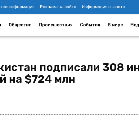
тная информация
Реклама на сайте
Информация о газете
а
Общество
Происшествия
События
В мире
Мед
кистан подписали 308 и
й на $724 млн