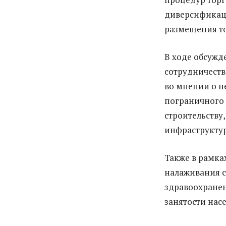
диверсификаци
размещения то
В ходе обсуж
сотрудничеств
во мнении о 
пограничного 
строительств
инфраструкту
Также в рамка
налаживания с
здравоохранен
занятости нас