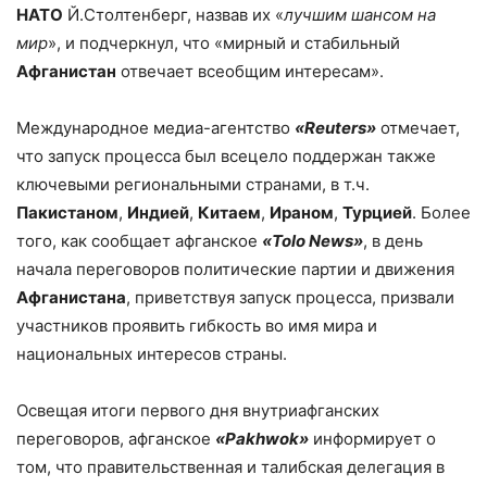
НАТО
Й.Столтенберг, назвав их «
лучшим шансом на
мир
», и подчеркнул, что «мирный и стабильный
Афганистан
отвечает всеобщим интересам».
Международное медиа-агентство
«
Reuters
»
отмечает,
что запуск процесса был всецело поддержан также
ключевыми региональными странами, в т.ч.
Пакистаном
,
Индией
,
Китаем
,
Ираном
,
Турцией
. Более
того, как сообщает афганское
«
Tolo
News
»
, в день
начала переговоров политические партии и движения
Афганистана
, приветствуя запуск процесса, призвали
участников проявить гибкость во имя мира и
национальных интересов страны.
Освещая итоги первого дня внутриафганских
переговоров, афганское
«
Pakhwok
»
информирует о
том, что правительственная и талибская делегация в