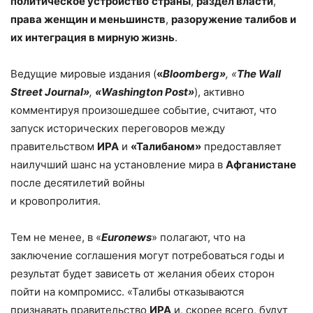
политическое устройство
страны
,
раздел власти
,
права женщин и меньшинств
,
разоружение талибов и
их интеграция в мирную жизнь
.
Ведущие мировые издания (
«
Bloomberg
»
, «
The
Wall
Stree
t
Journal
»
,
«
Washington
Post
»
), активно
комментируя произошедшее событие, считают, что
запуск исторических переговоров между
правительством
ИРА
и
«Талибаном»
предоставляет
наилучший шанс на установление мира в
Афганистане
после десятилетий войны
и кровопролития.
Тем не менее, в «
Euronews
» полагают, что на
заключение соглашения могут потребоваться годы и
результат будет зависеть от желания обеих сторон
пойти на компромисс. «Талибы отказываются
признавать правительство
ИРА
и, скорее всего, будут