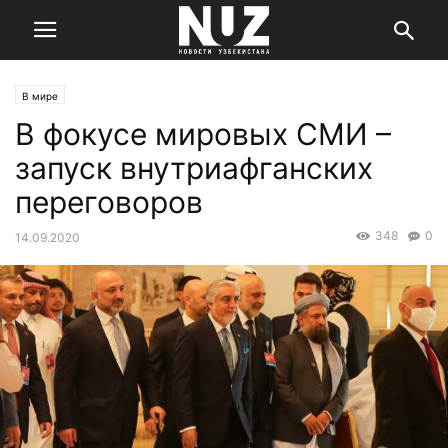
В мире
В фокусе мировых СМИ –
запуск внутриафганских
переговоров
348
0
14.09.2020