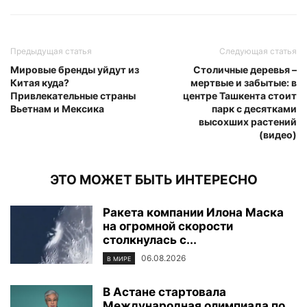
Предыдущая статья
Следующая статья
Мировые бренды уйдут из
Столичные деревья –
Китая куда?
мертвые и забытые: в
Привлекательные страны
центре Ташкента стоит
Вьетнам и Мексика
парк с десятками
высохших растений
(видео)
ЭТО МОЖЕТ БЫТЬ ИНТЕРЕСНО
Ракета компании Илона Маска
на огромной скорости
столкнулась с...
06.08.2026
В МИРЕ
В Астане стартовала
Международная олимпиада по