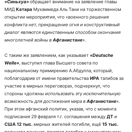
«Синьхуа»
обращает внимание на заявление главы
МИД
Катара
Мухаммеда Аль Тани на торжественном
открытии мероприятия, что «
военного решения
конфликта нет, прекращение огня и конструктивный
диалог являются единственным способом окончания
многолетней войны в
Афганистане
».
С таким же заявлением, как указывает
«Deutsche
Welle»
, выступил глава Высшего совета по
национальному примирению А.Абдулла, который,
поблагодарив от имени правительства
ИРА
талибов за
участие в мирных переговорах, подчеркнул, что
стороны «
должны использовать эту исключительную
возможность для достижения мира в
Афганистане
».
При этом афганский политик, указав, что с момента
подписания 29 февраля т.г. соглашения между
ДТ
и
США
12
тыс.
мирных жителей погибли, ещё
15
тыс.
получили ранения, призвал талибов к гуманитарному