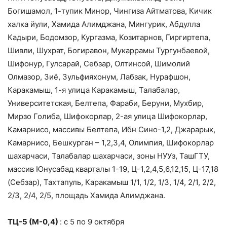
Богишамол, 1-тупик Минор, Чингиза Айтматова, Кичик
халка йули, Хамида Алимджана, Мингурик, Абдулла
Кадыри, Бодомзор, Кургазма, Козитарнов, Гиргиртепа,
Шивли, Шухрат, Богиравон, Мукаррамы Тургунбаевой,
Шифонур, Гулсарай, Себзар, Олтинсой, Шимолий
Олмазор, Зиё, Зульфияхонум, Лабзак, Нурафшон,
Каракамыш, 1-я улица Каракамыш, Талабалар,
Университетская, Белтепа, Фараби, Беруни, Мухбир,
Мирзо Голиба, Шифокорлар, 2-ая улица Шифокорлар,
Камарнисо, массивы Белтепа, Ибн Сино-1,2, Джарарык,
Камарнисо, Бешкурган – 1,2,3,4, Олимпия, Шифокорлар
шахарчаси, Талабалар шахарчаси, зоны НУУз, ТашГТУ,
массив Юнусабад кварталы 1-19, Ц-1,2,4,5,6,12,15, Ц-17,18
(Себзар), Тахтапуль, Каракамыш 1/1, 1/2, 1/3, 1/4, 2/1, 2/2,
2/3, 2/4, 2/5, площадь Хамида Алимджана.
ТЦ-5 (М-0,4)
: с 5 по 9 октября