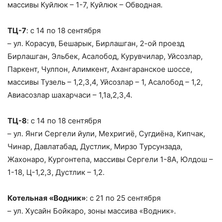
массивы Куйлюк – 1-7, Куйлюк – Обводная.
ТЦ-7
: с 14 по 18 сентября
– ул. Корасув, Бешарык, Бирлашган, 2-ой проезд
Бирлашган, Эльбек, Асалобод, Курувчилар, Уйсозлар,
Паркент, Чулпон, Алимкент, Ахангаранское шоссе,
массивы Тузель – 1,2,3,4, Уйсозлар – 1, Асалобод – 1,2,
Авиасозлар шахарчаси – 1,1а,2,3,4.
ТЦ-8
: с 14 по 18 сентября
– ул. Янги Сергели йули, Мехригиё, Сугдиёна, Кипчак,
Чинар, Давлатабад, Дустлик, Мирзо Турсунзада,
Жахонаро, Кургонтепа, массивы Сергели 1-8А, Юлдош –
1-18, Ц-1,2,3, Дустлик – 1,2.
Котельная «Водник»
: с 21 по 25 сентября
– ул. Хусайн Бойкаро, зоны массива «Водник».