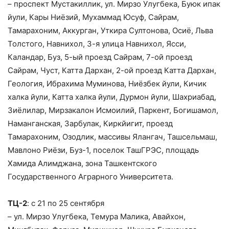
– проспект Мустакиллик, ул. Мирзо Улугбека, Буюк ипак
йули, Кары Ниёзий, Мухаммад Юсуф, Сайрам,
Тамарахоним, Аккурган, Уткира Султонова, Осиё, Льва
Толстого, Навнихол, 3-я улица Навнихол, Ясси,
Каландар, Буз, 5-ый проезд Сайрам, 7-ой проезд
Сайрам, Чуст, Катта Дархан, 2-ой проезд Катта Дархан,
Геология, Ибрахима Муминова, Ниёзбек йули, Кичик
халка йули, Катта халка йули, Дурмон йули, Шахриабад,
Зиёлилар, Мирзакалон Исмоилий, Паркент, Богишамол,
Наманганская, Зарбулак, Киркйигит, проезд
Тамарахоним, Озодлик, массивы Ялангач, Ташсельмаш,
Мавлоно Риёзи, Буз-1, поселок ТашГРЭС, площадь
Хамида Алимджана, зона Ташкентского
Государственного Аграрного Университета.
ТЦ-2
: с 21 по 25 сентября
– ул. Мирзо Улугбека, Темура Малика, Авайхон,