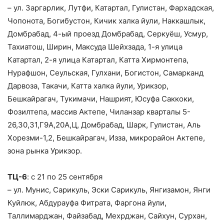
– ул. Заргарлик, Лутфи, Катартал, Гулистан, Фархадская,
Чопонота, Богибустон, Кичик халка йули, Наккашлык,
Домбрабад, 4-ый проезд Домбрабад, Серкуёш, Усмур,
Тахиатош, Ширин, Максуда Шейхзада, 1-я улица
Катартал, 2-я улица Катартал, Катта Хирмонтепа,
Нурафшон, Сеульская, Гулхани, Богистон, Самарканд
Дарвоза, Такачи, Катта халка йули, Урикзор,
Бешкайрагач, Тукимачи, Нашрият, Юсуфа Саккоки,
Фозилтепа, массив Актепе, Чиланзар кварталы 5-
26,30,31,Г9А,20А,Ц, Домбрабад, Шарк, Гулистан, Аль
Хорезми-1,2, Бешкайрагач, Изза, микрорайон Актепе,
зона рынка Урикзор.
ТЦ-6
: с 21 по 25 сентября
– ул. Мунис, Сарикуль, Эски Сарикуль, Янгизамон, Янги
Куйлюк, Абдурауфа Фитрата, Фаргона йули,
Таллимарджан, Файзабад, Мехрджан, Сайхун, Сурхан,