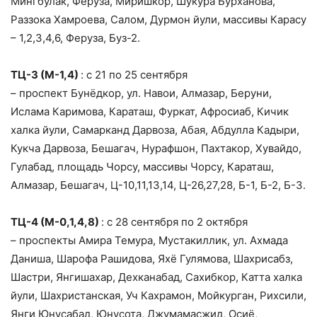
Мингбулак, Феруза, Миришкор, Шукура Бурханова,
Раззока Хамроева, Салом, Дурмон йули, массивы Карасу
– 1,2,3,4,6, Феруза, Буз-2.
ТЦ-3 (М-1,4)
: с 21 по 25 сентября
– проспект Бунёдкор, ул. Навои, Алмазар, Беруни,
Ислама Каримова, Караташ, Фуркат, Афросиаб, Кичик
халка йули, Самарканд Дарвоза, Абая, Абдулла Кадыри,
Кукча Дарвоза, Бешагач, Нурафшон, Пахтакор, Хувайдо,
Гулабад, площадь Чорсу, массивы Чорсу, Караташ,
Алмазар, Бешагач, Ц-10,11,13,14, Ц-26,27,28, Б-1, Б-2, Б-3.
ТЦ-4 (М-0,1,4,8)
: с 28 сентября по 2 октября
– проспекты Амира Темура, Мустакиллик, ул. Ахмада
Даниша, Шарофа Рашидова, Яхё Гулямова, Шахрисабз,
Шастри, Янгишахар, Дехканабад, Сахибкор, Катта халка
йули, Шахристанская, Уч Кахрамон, Мойкурган, Рихсили,
Янги Юнусабад, Юнусота, Джумамасжид, Осиё,