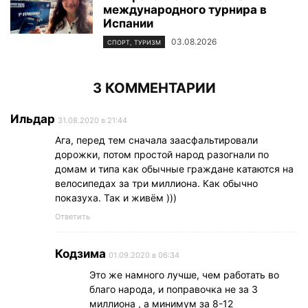
международного турнира в
Испании
03.08.2026
СПОРТ, ТУРИЗМ
3 КОММЕНТАРИИ
Ильдар
31.08.2020 в 21:44
Ага, перед тем сначала заасфальтировали
дорожки, потом простой народ разогнали по
домам и типа как обычные граждане катаются на
велосипедах за три миллиона. Как обычно
показуха. Так и живём )))
Ответить
Кодзима
01.09.2020 в 06:34
Это же намного лучше, чем работать во
благо народа, и поправочка не за 3
миллиона , а минимум за 8-12