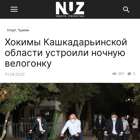
Спорт, Туризм
Хокимы Кашкадарьинской
области устроили ночную
велогонку
981
3
31.08.2020