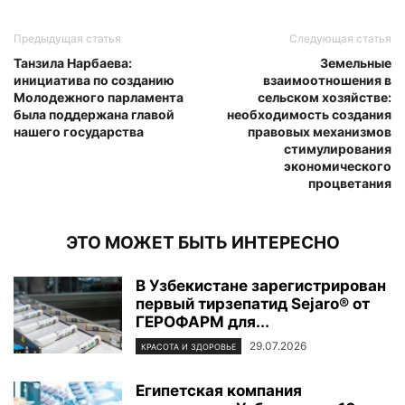
Предыдущая статья
Следующая статья
Танзила Нарбаева:
Земельные
инициатива по созданию
взаимоотношения в
Молодежного парламента
сельском хозяйстве:
была поддержана главой
необходимость создания
нашего государства
правовых механизмов
стимулирования
экономического
процветания
ЭТО МОЖЕТ БЫТЬ ИНТЕРЕСНО
В Узбекистане зарегистрирован
первый тирзепатид Sejaro® от
ГЕРОФАРМ для...
29.07.2026
КРАСОТА И ЗДОРОВЬЕ
Египетская компания