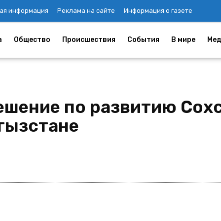
ая информация
Реклама на сайте
Информация о газете
а
Общество
Происшествия
События
В мире
Мед
ешение по развитию Сохс
гызстане