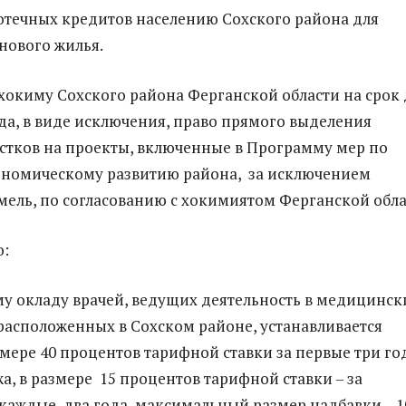
течных кредитов населению Сохского района для
 нового жилья.
хокиму Сохского района Ферганской области на срок 
ода, в виде исключения, право прямого выделения
стков на проекты, включенные в Программу мер по
ономическому развитию района, за исключением
ель, по согласованию с хокимиятом Ферганской обла
о:
у окладу врачей, ведущих деятельность в медицинск
расположенных в Сохском районе, устанавливается
змере 40 процентов тарифной ставки за первые три го
а, в размере 15 процентов тарифной ставки – за
аждые два года, максимальный размер надбавки – 1