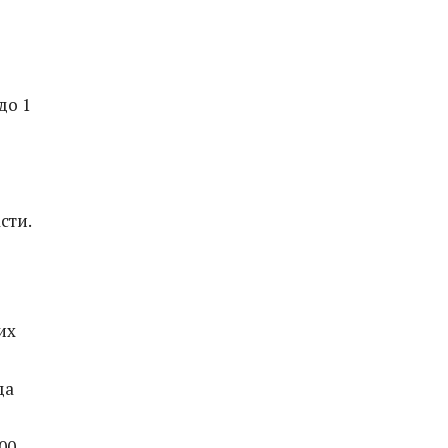
до 1
сти.
их
да
00