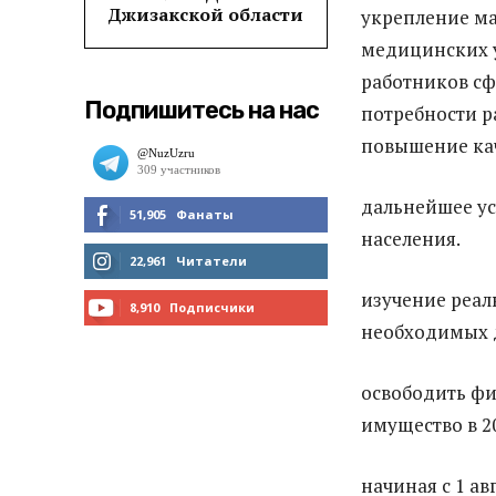
Джизакской области
укрепление ма
медицинских 
работников сф
Подпишитесь на нас
потребности р
повышение кач
дальнейшее ус
51,905
Фанаты
населения.
МНЕ НРАВИТСЯ
22,961
Читатели
изучение реал
ЧИТАТЬ
8,910
Подписчики
необходимых 
ПОДПИСАТЬСЯ
освободить фи
имущество в 2
начиная с 1 ав