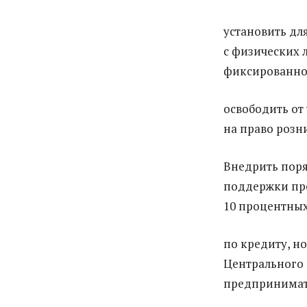
установить д
с физических 
фиксированной
освободить от
на право розн
Внедрить поря
поддержки пр
10 процентных
по кредиту, но
Центрального 
предпринимат