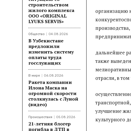
строительством
жилого комплекса
организацию 
ООО «ORIGINAL
конкурентосп
LYUKS SERVIS»
производства,
Общество
04.08.2026
предпринимат
В Узбекистане
предложили
изменить систему
дальнейшее ра
оплаты труда
также выведен
госслужащих
мелиоративны
В мире
06.08.2026
отрасли, в том
Ракета компании
Илона Маска на
огромной скорости
осуществление
столкнулась с Луной
транспортной
(видео)
улучшение жи
Происшествия
05.08.2026
культурного д
21-летняя блогер
погибла в ДТП в