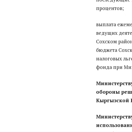
процентов;
выплата ежеме
ведущих деяте
Сохском район
бюджета Сохск
налоговых льг
фонда при Ми
Министерств
обороны реш
Кыргызской 
Министерству
использован