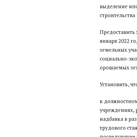
выделение ипо
строительства
Предоставить 
января 2022 г
земельных уча
социально-эк
орошаемых зем
Установить, чт
к должностном
учреждениях, 
надбавка в ра
трудового стаж
последующие к