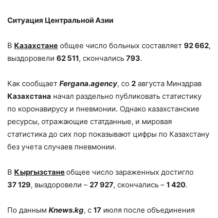
Ситуация Центральной Азии
В
Казахстане
общее число больных составляет
92
662
,
выздоровели
62
511
, скончались
793
.
Как сообщает
Fergana
.а
gency
, со
2
августа Минздрав
Казахстана
начал раздельно публиковать статистику
по коронавирусу и пневмонии. Однако казахстанские
ресурсы, отражающие статданные, и мировая
статистика до сих пор показывают цифры по Казахстану
без учета случаев пневмонии.
В
Кыргызстане
общее число зараженных достигло
37
129
, выздоровели –
27
927
, скончались –
1
420
.
По данным
Knews
.
kg
, с
17
июля после объединения