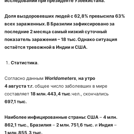
исследований при президенте Узбекистана.
Доля выздоровевших людей с 62,8% превысила 63%
всех зараженных. В Бразилии зафиксировано за
последние 2 месяца самый низкий суточный
показатель заражения – 18 тыс. Однако ситуация
остаётся тревожной в Индии и США.
Статистика
.
Согласно данным
Worldometers
,
на утро
4 августа т.г.
общее число заболевших в мире
составляет
18 млн. 443,4 тыс
.чел., скончались
697,1 тыс.
Наиболее инфицированные страны:
США
–
4 млн.
862,1
тыс.
,
Бразилия
–
2 млн. 751,6 тыс.
и
Индия
–
1 млн. 855,3 тыс.