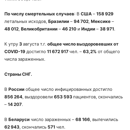
По числу смертельных случаев
: В
США
–
158 929
летальных исходов,
Бразилии
–
94 702
,
Мексике
–
48 012
,
Великобритании
–
46 210
и
Индии
–
38 971
.
К утру
3
августа т.г.
общее число выздоровевших от
COVID-19
достигло
11 672 917
чел. –
63,2%
от общего
числа зараженных.
Страны СНГ.
В
России
общее число инфицированных достигло
856 264
, выздоровели
653
593
пациентов, скончались
–
14
207
.
В
Беларуси
число зараженных –
68 166
, вылечились
62 943
, скончались
571
чел.