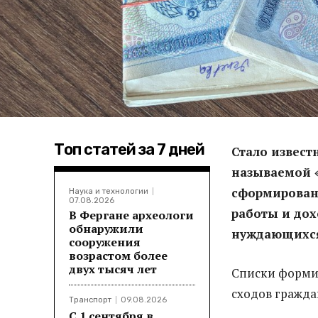
Топ статей за 7 дней
Стало извест
называемой «
сформированн
Наука и технологии
07.08.2026
работы и дох
В Фергане археологи
обнаружили
нуждающихся
сооружения
возрастом более
двух тысяч лет
Списки формир
сходов гражда
Транспорт
09.08.2026
С 1 сентября в