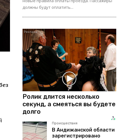
новые правила оплаты проезда. Пассажиры
должны будут оплатить...
без
Ролик длится несколько
секунд, а смеяться вы будете
долго
й
Происшествия
В Андижанской области
зарегистрировано