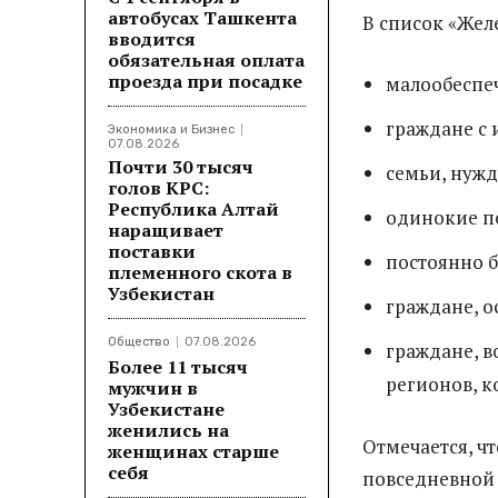
автобусах Ташкента
В список «Жел
вводится
обязательная оплата
проезда при посадке
малообеспе
граждане с
Экономика и Бизнес
07.08.2026
Почти 30 тысяч
семьи, нуж
голов КРС:
Республика Алтай
одинокие п
наращивает
поставки
постоянно 
племенного скота в
Узбекистан
граждане, о
Общество
07.08.2026
граждане, 
Более 11 тысяч
регионов, к
мужчин в
Узбекистане
женились на
Отмечается, ч
женщинах старше
себя
повседневной 