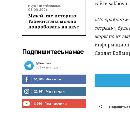
сайте sakhovat
Вкусный Узбекистан
08.08.2026
Музей, где историю
«
По крайней ме
Узбекистана можно
попробовать на вкус
тетрадь», буде
меры по их вы
информационн
Подпишитесь на нас
Саодат Боймир
51,905
Фанаты
МНЕ НРАВИТСЯ
22,961
Читатели
ЧИТАТЬ
8,920
Подписчики
Поделитьс
ПОДПИСАТЬСЯ