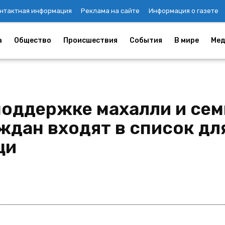
нтактная информация
Реклама на сайте
Информация о газете
а
Общество
Происшествия
События
В мире
Мед
поддержке махалли и сем
ждан входят в список дл
щи