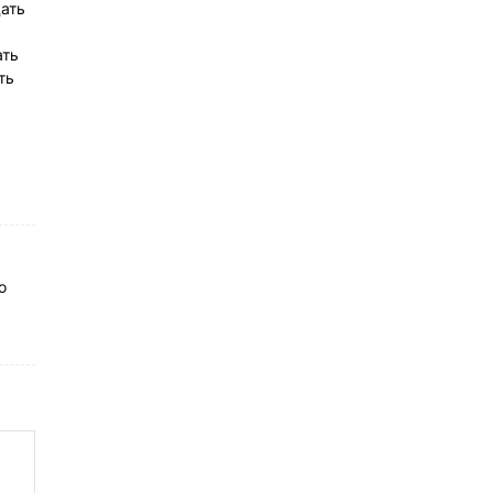
дать
ать
ть
о