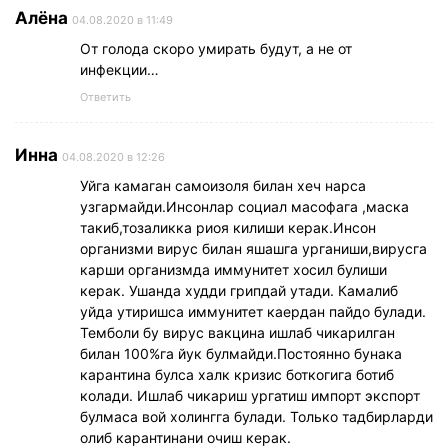
Алёна
04.08.2020 в 11:49
От голода скоро умирать будут, а не от
инфекции…
Ответить
Инна
04.08.2020 в 12:26
Уйга камаган самоизоля билан хеч нарса
узгармайди.Инсонлар социал масофага ,маска
такиб,тозаликка риоя килиши керак.Инсон
организми вирус билан яшашга урганиши,вирусга
карши организмда иммунитет хосил булиши
керак. Ушанда худди грипдай утади. Камалиб
уйда утиришса иммунитет каердан пайдо булади.
Темболи бу вирус вакцина ишлаб чикарилган
билан 100%га йук булмайди.Постоянно бунака
карантина булса халк кризис боткогига ботиб
колади. Ишлаб чикариш ургатиш импорт экспорт
булмаса вой холингга булади. Только тадбирларди
олиб карантинани очиш керак.