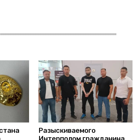
истана
Разыскиваемого
а
Интерполом гражданина