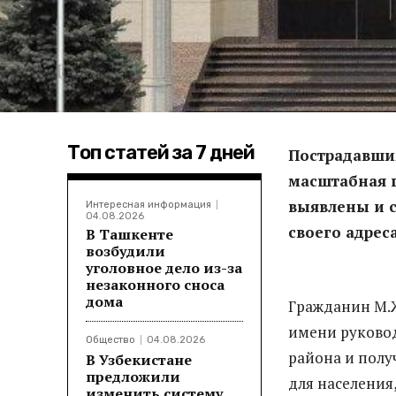
Топ статей за 7 дней
Пострадавшим
масштабная 
выявлены и с
Интересная информация
04.08.2026
своего адреса
В Ташкенте
возбудили
уголовное дело из-за
незаконного сноса
дома
Гражданин М.Ж
имени руковод
Общество
04.08.2026
района и пол
В Узбекистане
предложили
для населения
изменить систему