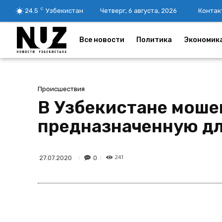
C
24.5
Узбекистан
Четверг, 6 августа, 2026
Контак
Все новости
Политика
Экономик
Происшествия
В Узбекистане моше
предназначенную д
241
0
27.07.2020