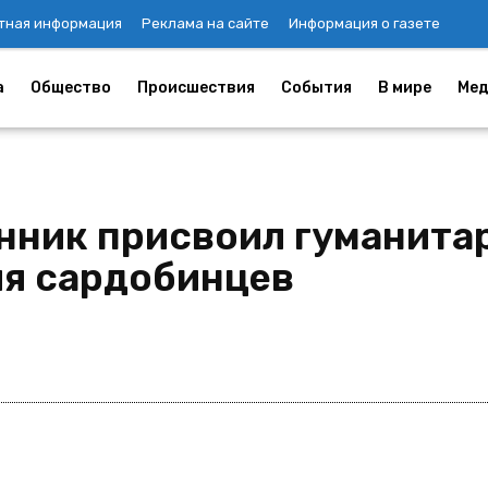
тная информация
Реклама на сайте
Информация о газете
а
Общество
Происшествия
События
В мире
Мед
нник присвоил гуманита
ля сардобинцев