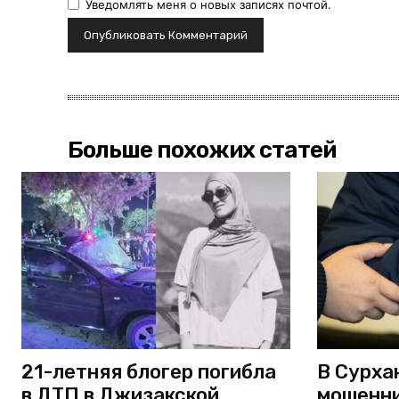
Уведомлять меня о новых записях почтой.
Больше похожих статей
21-летняя блогер погибла
В Сурха
в ДТП в Джизакской
мошенни