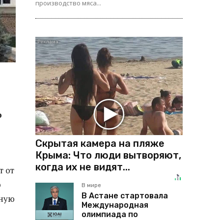
производство мяса...
о
Скрытая камера на пляже
Крыма: Что люди вытворяют,
когда их не видят...
т от
о
В мире
В Астане стартовала
нную
Международная
олимпиада по