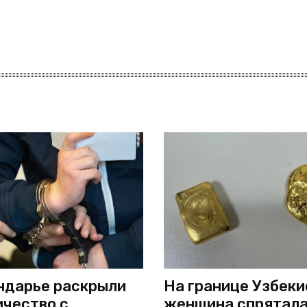
ндарье раскрыли
На границе Узбек
чество с
женщина спрятал