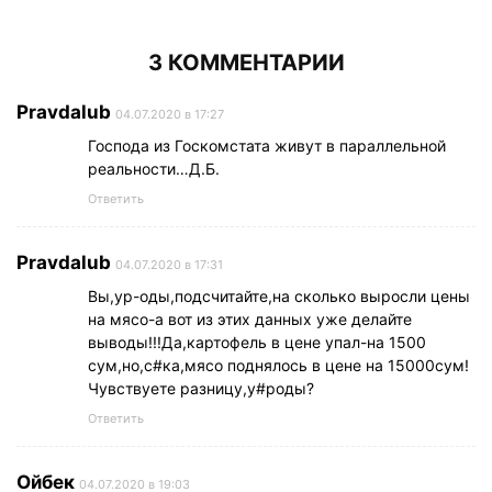
3 КОММЕНТАРИИ
Pravdalub
04.07.2020 в 17:27
Господа из Госкомстата живут в параллельной
реальности…Д.Б.
Ответить
Pravdalub
04.07.2020 в 17:31
Вы,ур-оды,подсчитайте,на сколько выросли цены
на мясо-а вот из этих данных уже делайте
выводы!!!Да,картофель в цене упал-на 1500
сум,но,с#ка,мясо поднялось в цене на 15000сум!
Чувствуете разницу,у#роды?
Ответить
Ойбек
04.07.2020 в 19:03