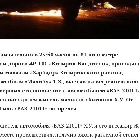
лизительно в 23:50 часов на 81 километре
ой дороги 4Р-100 «Кизирик-Бандихон», проходя
и махалли «Зарбдор» Кизирикского района,
омобиля «Малибу» Т.З., выехав на встречную пол
вершил столкновение с автомобилем «ВАЗ-21011»
го находился житель махалли «Хамкон» Х.У. От
биль «ВАЗ-21011» загорелся.
одитель автомобиля «ВАЗ-21011» Х.У. и его пассажир Ж
 месте происшествия, получив ожоги различной степе