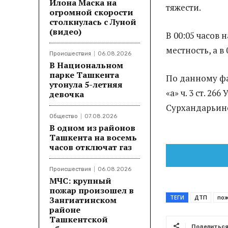
Илона Маска на
тяжести.
огромной скорости
столкнулась с Луной
(видео)
В 00:05 часов
местность, а в
Происшествия
06.08.2026
В Национальном
парке Ташкента
По данному фа
утонула 5-летняя
«а» ч. 3 ст. 2
девочка
Сурхандарьинс
Общество
07.08.2026
В одном из районов
Ташкента на восемь
часов отключат газ
Происшествия
06.08.2026
МЧС: крупный
пожар произошел в
ТЕГИ
ДТП
по
Зангиатинском
районе
Ташкентской
Поделитьс