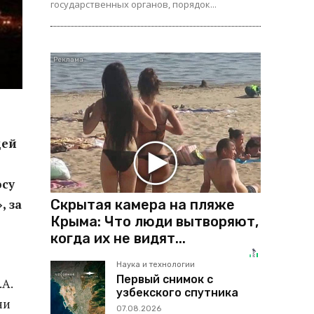
государственных органов, порядок...
щей
осу
Скрытая камера на пляже
, за
Крыма: Что люди вытворяют,
когда их не видят...
Наука и технологии
Первый снимок с
.А.
узбекского спутника
ни
07.08.2026