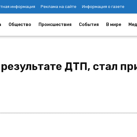
ктная информация
Реклама на сайте
Информация о газете
а
Общество
Происшествия
События
В мире
Мед
результате ДТП, стал пр