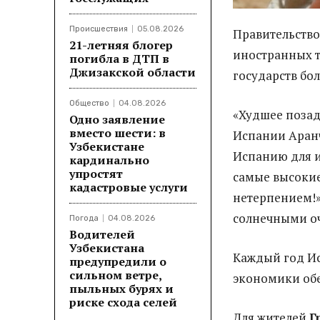
Происшествия
05.08.2026
Правительств
21-летняя блогер
иностранных т
погибла в ДТП в
Джизакской области
государств бо
Общество
04.08.2026
«Худшее позад
Одно заявление
вместо шести: в
Испании Аранч
Узбекистане
Испанию для и
кардинально
упростят
самые высокие
кадастровые услуги
нетерпением!»
солнечными о
Погода
04.08.2026
Водителей
Узбекистана
Каждый год Ис
предупредили о
сильном ветре,
экономики обе
пыльных бурях и
риске схода селей
Для жителей
Г