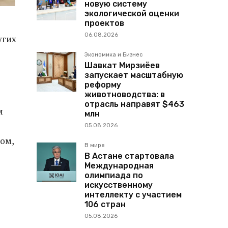
новую систему
экологической оценки
проектов
06.08.2026
угих
Экономика и Бизнес
Шавкат Мирзиёев
запускает масштабную
реформу
животноводства: в
отрасль направят $463
м
млн
05.08.2026
ом,
В мире
В Астане стартовала
Международная
олимпиада по
искусственному
интеллекту с участием
106 стран
05.08.2026