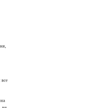
ня,
 все
 на
, не