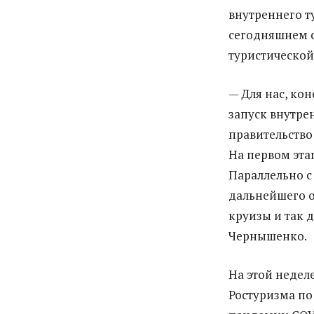
внутреннего т
сегодняшнем с
туристической
— Для нас, ко
запуск внутре
правительство
На первом эта
Параллельно с
дальнейшего о
круизы и так 
Чернышенко.
На этой недел
Ростуризма по