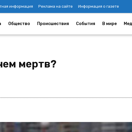
тная информация
Реклама на сайте
Информация о газете
а
Общество
Происшествия
События
В мире
Мед
чем мертв?