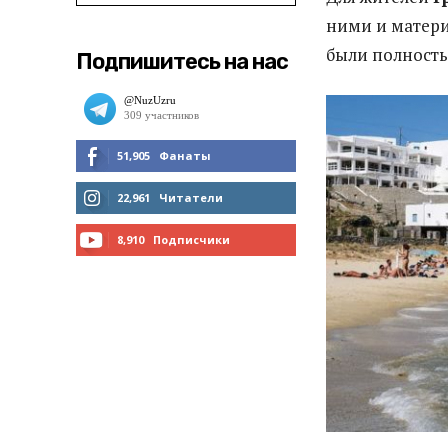
ними и матери
были полность
Подпишитесь на нас
51,905
Фанаты
МНЕ НРАВИТСЯ
22,961
Читатели
ЧИТАТЬ
8,910
Подписчики
ПОДПИСАТЬСЯ