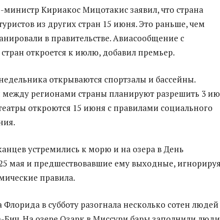
-министр Кириакос Мицотакис заявил, что страна
туристов из других стран 15 июня. Это раньше, чем
анировали в правительстве. Авиасообщение с
стран откроется к июлю, добавил премьер.
недельника открываются спортзалы и бассейны.
 между регионами страны планируют разрешить 3 ию
театры откроются 15 июня с правилами социального
ния.
анцев устремились к морю и на озера в День
5 мая и предшествовавшие ему выходные, игнорируя
мические правила.
 Флорида в субботу разогнала несколько сотен людей
-Бич. На озере Озарк в Миссури бары заполнили люди