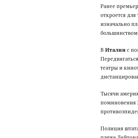
Ранее премьер
откроется для 
изначально пл
большинством 
В
Италии
с по
Передвигаться
театры и кино
дистанцирова
Тысячи америк
поминовения 2
противоэпиде
Полиция штата
пляже Дейтона