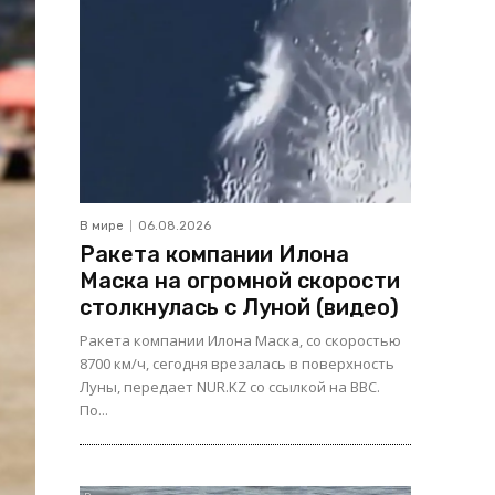
В мире
06.08.2026
Ракета компании Илона
Маска на огромной скорости
столкнулась с Луной (видео)
Ракета компании Илона Маска, со скоростью
8700 км/ч, сегодня врезалась в поверхность
Луны, передает NUR.KZ со ссылкой на BBC.
По...