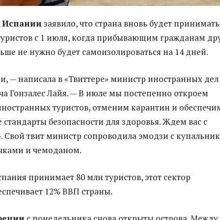
о
Испании
заявило, что страна вновь будет принимать
уристов с 1 июля, когда прибывающим гражданам др
льше не нужно будет самоизолироваться на 14 дней.
и, — написала в «Твиттере» министр иностранных дел
а Гонзалес Лайя. — В июле мы постепенно откроем
ностранных туристов, отменим карантин и обеспечи
 стандарты безопасности для здоровья. Ждем вас с
. Свой твит министр сопроводила эмодзи с купальник
чками и чемоданом.
пания принимает 80 млн туристов, этот сектор
спечивает 12% ВВП страны.
реции
с понедельника снова открыты острова. Между