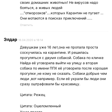
своих домашних животных! Не вирусов надо
бояться, а живых людей
…."отморозков"….которых Карантин не пугает …
Они мотаются в поисках приключений …..
Ответить
Элдар
16.04.2020 в 18:14
Девушкам уже 16 лет,она не пропала проста
соскучилась на карантине. И решилась
прогуляться с двумя собакой. Собака по кличке
Найда её уговорила выйти на улицу а вторая
собака по имени ППХ её уговорила после хорошая
прогулки ,не кому не сказать. Собаки добрые чем
люди ,вот например. Если её украли бы люди они
сразу оштрафовали бы красавицу.
Цитата: Режец
Цитата: Ошеломленный
Ужас просто.