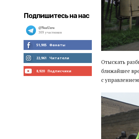
Подпишитесь на нас
51,905
Фанаты
МНЕ НРАВИТСЯ
22,961
Читатели
Отыскать разб
ЧИТАТЬ
ближайшее врем
8,920
Подписчики
с управлением
ПОДПИСАТЬСЯ