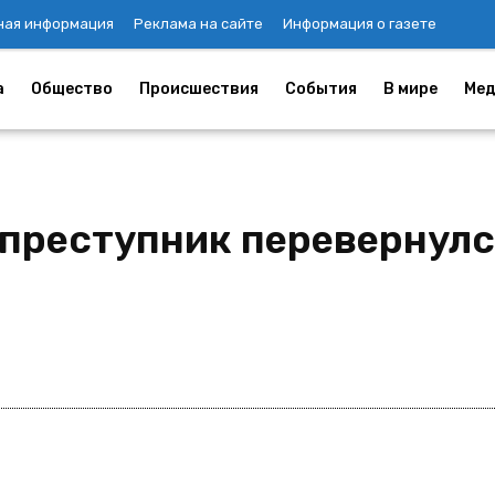
ная информация
Реклама на сайте
Информация о газете
а
Общество
Происшествия
События
В мире
Мед
 преступник перевернул