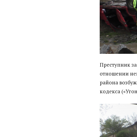
Преступник з
отношении не
района возбуж
кодекса («Угон