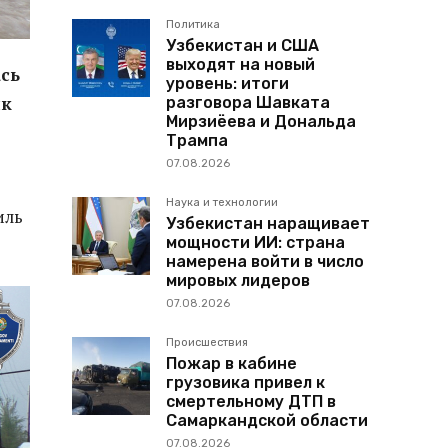
Политика
Узбекистан и США
выходят на новый
сь
уровень: итоги
ик
разговора Шавката
Мирзиёева и Дональда
Трампа
07.08.2026
Наука и технологии
иль
Узбекистан наращивает
мощности ИИ: страна
намерена войти в число
мировых лидеров
07.08.2026
Происшествия
Пожар в кабине
грузовика привел к
смертельному ДТП в
Самаркандской области
07.08.2026