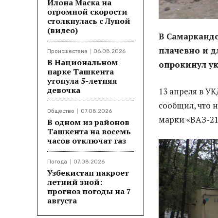
Илона Маска на
огромной скорости
столкнулась с Луной
(видео)
В Самаркандс
плачевно и д
Происшествия
06.08.2026
В Национальном
опрокинул у
парке Ташкента
утонула 5-летняя
девочка
13 апреля в У
сообщил, что 
Общество
07.08.2026
марки «ВАЗ-21
В одном из районов
Ташкента на восемь
часов отключат газ
Погода
07.08.2026
Узбекистан накроет
летний зной:
прогноз погоды на 7
августа