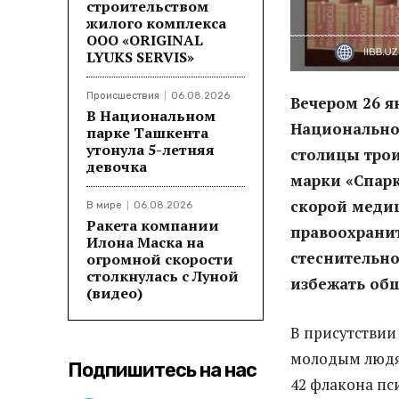
строительством
жилого комплекса
ООО «ORIGINAL
LYUKS SERVIS»
Происшествия
06.08.2026
Вечером 26 я
В Национальном
Национально
парке Ташкента
утонула 5-летняя
столицы трои
девочка
марки «Спар
скорой меди
В мире
06.08.2026
Ракета компании
правоохрани
Илона Маска на
стеснительно
огромной скорости
столкнулась с Луной
избежать об
(видео)
В присутствии
молодым людям
Подпишитесь на нас
42 флакона пс