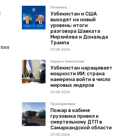
Политика
х
Узбекистан и США
выходят на новый
уровень: итоги
разговора Шавката
Мирзиёева и Дональда
Трампа
твия
07.08.2026
Наука и технологии
Узбекистан наращивает
мощности ИИ: страна
намерена войти в число
мировых лидеров
07.08.2026
Происшествия
Пожар в кабине
грузовика привел к
смертельному ДТП в
Самаркандской области
07.08.2026