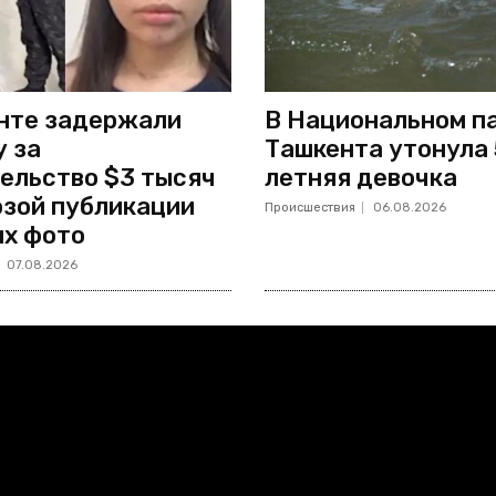
нте задержали
В Национальном п
 за
Ташкента утонула 
ельство $3 тысяч
летняя девочка
озой публикации
Происшествия
06.08.2026
х фото
07.08.2026