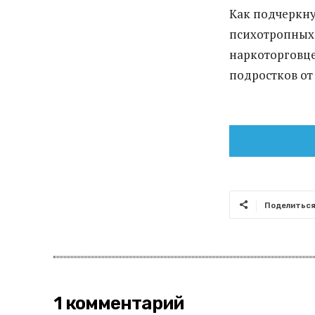
Как подчеркну
психотропных 
наркоторговце
подростков от
Поделитьс
1 комментарий