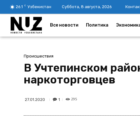
C
26.1
Узбекистан
Суббота, 8 августа, 2026
Контак
Все новости
Политика
Экономик
Происшествия
В Учтепинском райо
наркоторговцев
295
1
27.01.2020