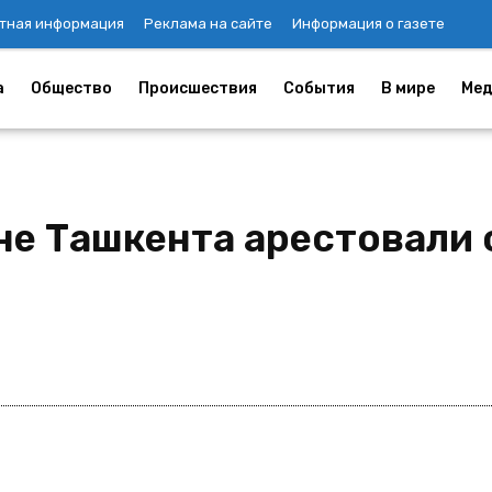
тная информация
Реклама на сайте
Информация о газете
а
Общество
Происшествия
События
В мире
Мед
не Ташкента арестовали