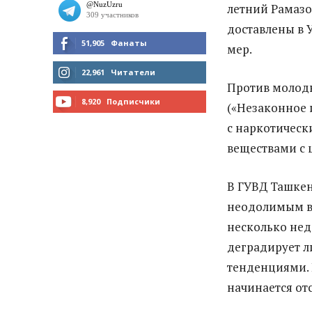
летний Рамазон
доставлены в 
51,905
Фанаты
мер.
МНЕ НРАВИТСЯ
22,961
Читатели
Против молоды
ЧИТАТЬ
8,920
Подписчики
(«Незаконное 
с наркотическ
ПОДПИСАТЬСЯ
веществами с ц
В ГУВД Ташке
неодолимым вл
несколько нед
деградирует л
тенденциями. 
начинается отс