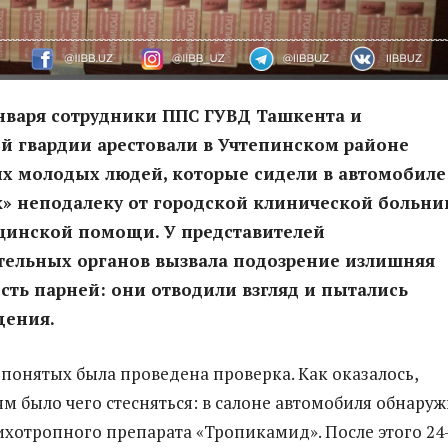
нваря сотрудники ППС ГУВД Ташкента и
й гвардии арестовали в Учтепинском районе
х молодых людей, которые сидели в автомобиле
к» неподалеку от городской клинической больн
цинской помощи. У представителей
тельных органов вызвала подозрение излишняя
сть парней: они отводили взгляд и пытались
щения.
 понятых была проведена проверка. Как оказалось,
 было чего стесняться: в салоне автомобиля обнару
ихотропного препарата «Тропикамид». После этого 24