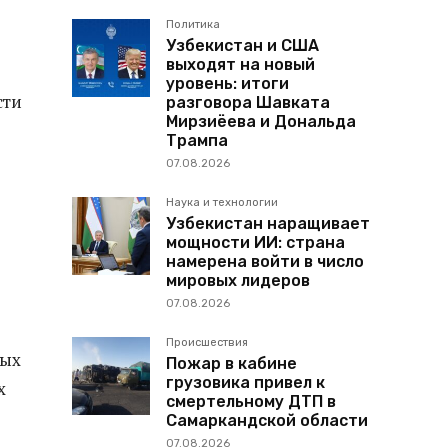
Политика
Узбекистан и США
выходят на новый
уровень: итоги
сти
разговора Шавката
Мирзиёева и Дональда
Трампа
07.08.2026
Наука и технологии
Узбекистан наращивает
мощности ИИ: страна
намерена войти в число
мировых лидеров
07.08.2026
Происшествия
ных
Пожар в кабине
грузовика привел к
х
смертельному ДТП в
Самаркандской области
07.08.2026