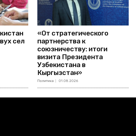
екистан
«От стратегического
вух сел
партнерства к
союзничеству: итоги
визита Президента
Узбекистана в
Кыргызстан»
Политика
01.08.2026