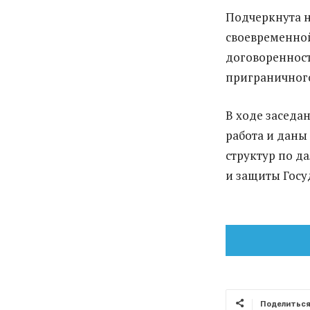
Подчеркнута н
своевременной
договореннос
приграничного
В ходе заседа
работа и даны
структур по 
и защиты Госу
Поделитьс