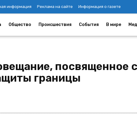
ная информация
Реклама на сайте
Информация о газете
а
Общество
Происшествия
События
В мире
Мед
овещание, посвященное
ащиты границы