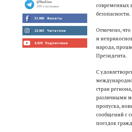
современных 
безопасности.
51,905
Фанаты
Отмечено, что
МНЕ НРАВИТСЯ
22,961
Читатели
и неприкоснов
ЧИТАТЬ
8,920
Подписчики
народа, процв
ПОДПИСАТЬСЯ
Президента.
С удовлетвор
международно
стран региона
различными м
пропуска, нов
сообщений с с
поездок гражд