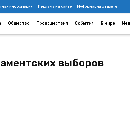
тная информация
Реклама на сайте
Информация о газете
а
Общество
Происшествия
События
В мире
Мед
ламентских выборов