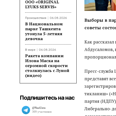
ООО «ORIGINAL
LYUKS SERVIS»
Происшествия
06.08.2026
Выборы в пар
В Национальном
советы состо
парке Ташкента
утонула 5-летняя
девочка
Как рассказал
Абдусаломов, 
В мире
06.08.2026
Ракета компании
пропорционал
Илона Маска на
огромной скорости
столкнулась с Луной
Пресс-служба 
(видео)
представят вс
зарегистриров
тикланиш» («
Подпишитесь на нас
партия (НДПУ)
Либерально-де