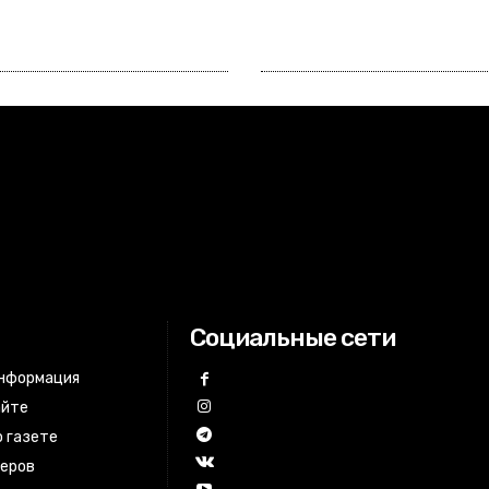
Социальные сети
информация
айте
 газете
неров