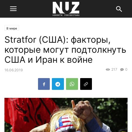
В мире
Stratfor (США): факторы,
которые могут подтолкнуть
США и Иран к войне
217
0
16.06.2019