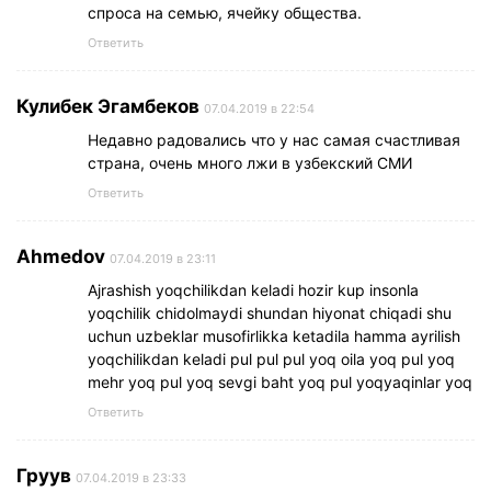
спроса на семью, ячейку общества.
Ответить
Кулибек Эгамбеков
07.04.2019 в 22:54
Недавно радовались что у нас самая счастливая
страна, очень много лжи в узбекский СМИ
Ответить
Ahmedov
07.04.2019 в 23:11
Ajrashish yoqchilikdan keladi hozir kup insonla
yoqchilik chidolmaydi shundan hiyonat chiqadi shu
uchun uzbeklar musofirlikka ketadila hamma ayrilish
yoqchilikdan keladi pul pul pul yoq oila yoq pul yoq
mehr yoq pul yoq sevgi baht yoq pul yoqyaqinlar yoq
Ответить
Груув
07.04.2019 в 23:33