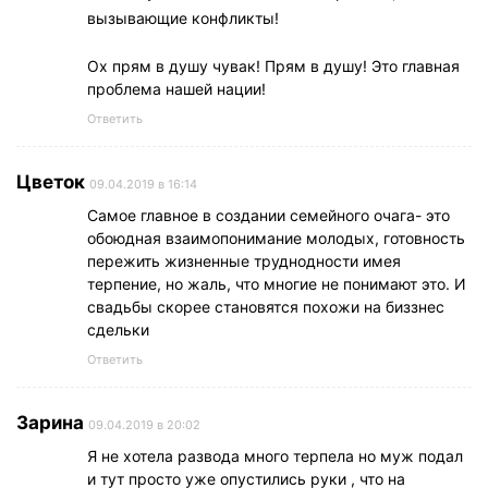
вызывающие конфликты!
Ох прям в душу чувак! Прям в душу! Это главная
проблема нашей нации!
Ответить
Цветок
09.04.2019 в 16:14
Самое главное в создании семейного очага- это
обоюдная взаимопонимание молодых, готовность
пережить жизненные труднодности имея
терпение, но жаль, что многие не понимают это. И
свадьбы скорее становятся похожи на биззнес
сдельки
Ответить
Зарина
09.04.2019 в 20:02
Я не хотела развода много терпела но муж подал
и тут просто уже опустились руки , что на