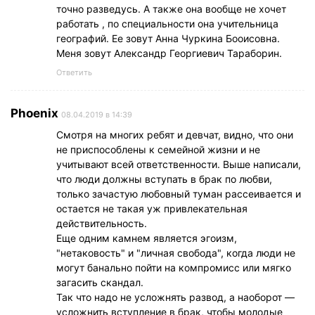
точно разведусь. А также она вообще не хочет
работать , по специальности она учительница
географий. Ее зовут Анна Чуркина Бооисовна.
Меня зовут Александр Георгиевич Тараборин.
Ответить
Phoenix
08.04.2019 в 14:39
Смотря на многих ребят и девчат, видно, что они
не приспособлены к семейной жизни и не
учитывают всей ответственности. Выше написали,
что люди должны вступать в брак по любви,
только зачастую любовный туман рассеивается и
остается не такая уж привлекательная
действительность.
Еще одним камнем является эгоизм,
"нетаковость" и "личная свобода", когда люди не
могут банально пойти на компромисс или мягко
загасить скандал.
Так что надо не усложнять развод, а наоборот —
усложнить вступление в брак, чтобы молодые