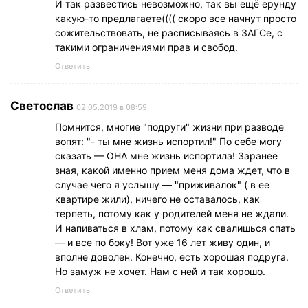
И так развестись невозможно, так вы ещё ерунду
какую-то предлагаете(((( скоро все начнут просто
сожительствовать, не расписываясь в ЗАГСе, с
такими ограничениями прав и свобод.
Ответить
Светослав
02.05.2019 в 08:59
Помнится, многие "подруги" жизни при разводе
вопят: "- ты мне жизнь испортил!" По себе могу
сказать — ОНА мне жизнь испортила! Заранее
зная, какой именно прием меня дома ждет, что в
случае чего я услышу — "приживалок" ( в ее
квартире жили), ничего не оставалось, как
терпеть, потому как у родителей меня не ждали.
И напиваться в хлам, потому как свалишься спать
— и все по боку! Вот уже 16 лет живу один, и
вполне доволен. Конечно, есть хорошая подруга.
Но замуж не хочет. Нам с ней и так хорошо.
Ответить