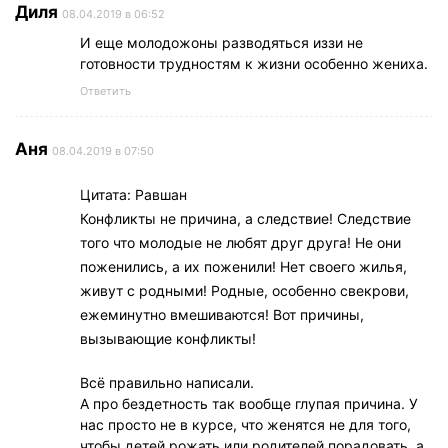
Диля
08.04.2019 в 06:52
И еще молодожоны разводяться иззи не
готовности трудностям к жизни особенно жениха.
Ответить
Аня
08.04.2019 в 07:50
Цитата: Равшан
Конфликты не причина, а следствие! Следствие
того что молодые не любят друг друга! Не они
поженились, а их поженили! Нет своего жилья,
живут с родными! Родные, особенно свекрови,
ежеминутно вмешиваются! Вот причины,
вызывающие конфликты!
Всё правильно написали.
А про бездетность так вообще глупая причина. У
нас просто не в курсе, что женятся не для того,
чтобы детей рожать или родителей порадовать, а