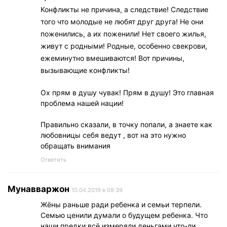
Конфликты не причина, а следствие! Следствие
того что молодые не любят друг друга! Не они
поженились, а их поженили! Нет своего жилья,
живут с родными! Родные, особенно свекрови,
ежеминутно вмешиваются! Вот причины,
вызывающие конфликты!
Ох прям в душу чувак! Прям в душу! Это главная
проблема нашей нации!
Правильно сказали, в точку попали, а знаете как
любовницы себя ведут , вот на это нужно
обращать внимания
Ответить
Мунавваржон
10.04.2019 в 09:39
Жёны раньше ради ребенка и семьи терпели.
Семью ценили думали о будущем ребенка. Что
наши предки всё измеряли деньгами что-ли.