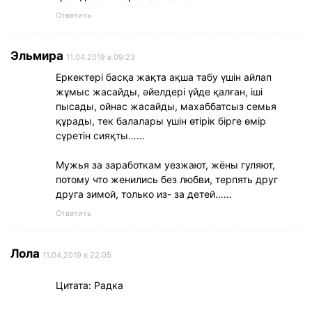
Ответить
Эльмира
11.04.2019 в 09:23
Еркектері басқа жақта ақша табу үшін айлап
жұмыс жасайды, әйелдері үйде қалған, іші
пысады, ойнас жасайды, махаббатсыз семья
құрады, тек балалары үшін өтірік бірге өмір
сүретін сияқты……
Мужья за заработкам уезжают, жёны гуляют,
потому что женились без любви, терпять друг
друга зимой, только из- за детей……
Ответить
Лола
11.04.2019 в 22:05
Цитата: Радка