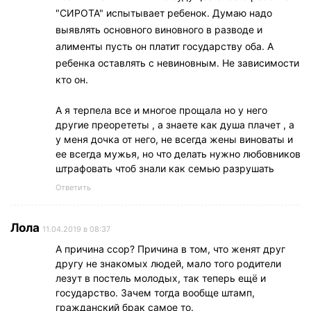
"СИРОТА" испытывает ребенок. Думаю надо
выявлять основного виновного в разводе и
алименты пусть он платит государству оба. А
ребенка оставлять с невиновным. Не зависимости
кто он.
А я терпела все и многое прощала но у него
другие преорететы , а знаете как душа плачет , а
у меня дочка от него, не всегда жены виноваты и
ее всегда мужья, но что делать нужно любовников
штрафовать чтоб знали как семью разрушать
Ответить
Лола
11.04.2019 в 08:37
А причина ссор? Причина в том, что женят друг
другу не знакомых людей, мало того родители
лезут в постель молодых, так теперь ещё и
государство. Зачем тогда вообще штамп,
гражданский брак самое то.