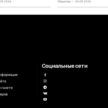
08.2026
Общество
06.08.2026
Социальные сети
информация
айте
 газете
неров