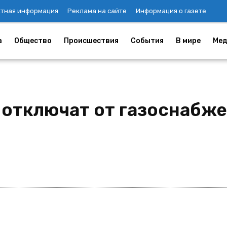
ктная информация
Реклама на сайте
Информация о газете
а
Общество
Происшествия
События
В мире
Мед
е отключат от газоснабж