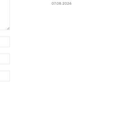
07.08.2026
Имя:*
Электронная
почта:*
Веб-
Сайт: