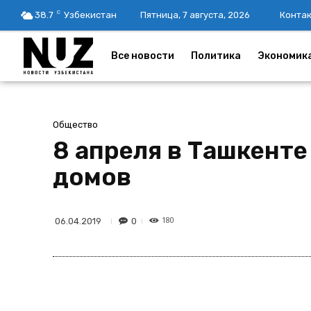
C
38.7
Узбекистан
Пятница, 7 августа, 2026
Конта
Все новости
Политика
Экономик
Общество
8 апреля в Ташкент
домов
180
0
06.04.2019