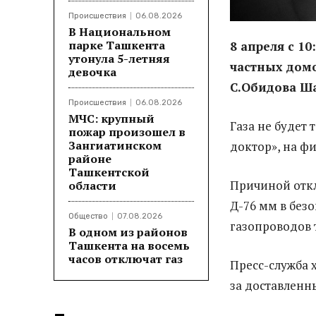
Происшествия
06.08.2026
В Национальном
парке Ташкента
8 апреля с 1
утонула 5-летняя
частных домо
девочка
С.Обидова Ш
Происшествия
06.08.2026
МЧС: крупный
Газа не будет 
пожар произошел в
Зангиатинском
доктор», на ф
районе
Ташкентской
Причиной откл
области
Д-76 мм в без
Общество
07.08.2026
газопроводов 
В одном из районов
Ташкента на восемь
часов отключат газ
Пресс-служба
за доставленн