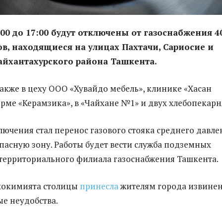
0:00 до 17:00 будут отключены от газоснабжения 4
в, находящиеся на улицах Пахтачи, Сариосие и
айхантахурского района Ташкента.
также в цеху ООО «Хувайдо мебель», клинике «Хасан
ирме «Керамзика», в «Чайхане №1» и двух хлебопекарн
ючения стал перенос газового стояка среднего давле
опасную зону. Работы будет вести служба подземных
территориального филиала газоснабжения Ташкента.
 хокимията столицы
принесла
жителям города извине
ые неудобства.