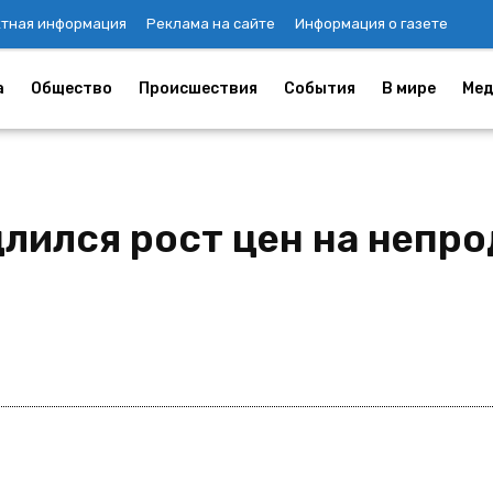
ктная информация
Реклама на сайте
Информация о газете
а
Общество
Происшествия
События
В мире
Мед
длился рост цен на непр