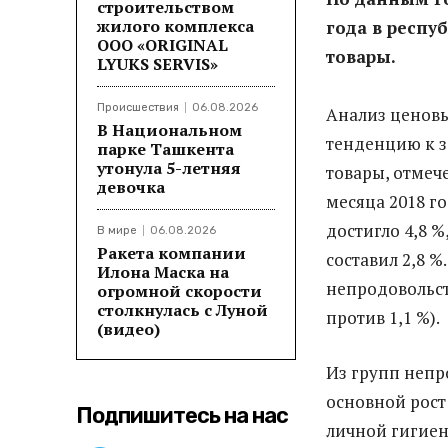
строительством
жилого комплекса
года в респу
ООО «ORIGINAL
товары.
LYUKS SERVIS»
Происшествия
06.08.2026
Анализ ценовы
В Национальном
тенденцию к з
парке Ташкента
утонула 5-летняя
товары, отмече
девочка
месяца 2018 г
достигло 4,8 %
В мире
06.08.2026
Ракета компании
составил 2,8 %
Илона Маска на
непродовольст
огромной скорости
столкнулась с Луной
против 1,1 %).
(видео)
Из групп непр
основной рост
Подпишитесь на нас
личной гигиены