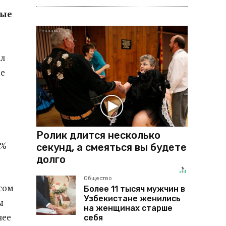
ные
ал
ые
Ролик длится несколько
 %
секунд, а смеяться вы будете
долго
Общество
сом
Более 11 тысяч мужчин в
Узбекистане женились
ы
на женщинах старше
чее
себя