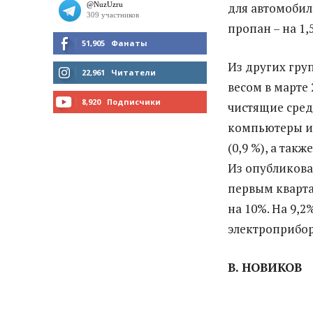
для автомобиле
пропан – на 1,5
51,905
Фанаты
Из других гру
МНЕ НРАВИТСЯ
22,961
Читатели
весом в марте
ЧИТАТЬ
8,920
Подписчики
чистящие средс
компьютеры и 
ПОДПИСАТЬСЯ
(0,9 %), а такж
Из опубликова
первым кварта
на 10%. На 9,
электроприбор
В. НОВИКОВ