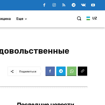
UZ
ицина
Еще
одовольственные
Поделиться
Последние новости