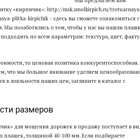
Мы предлагаем вам
тку «кирпичик»: http://msk.smolkirpich.ru/trotuarnaya
naya-plitka-kirpichik – здесь вы сможете ознакомиться с
. Мы позаботились о том, чтобы у нас вы нашли плашк
подходить по всем параметрам: текстура, цвет, факту
стоимости, то ценовая политика конкурентоспособная.
ем, что мы большое внимание уделяем ценообразован
я в лояльности наших цен, загляните в каталог с
сти размеров
чик» для мощения дорожек в продажу поступает в ви
 плашек, толщиной 40-100 мм. Если подбираете