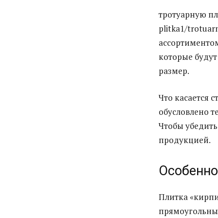
тротуарную пли
plitka1/trotuar
ассортиментом
которые будут 
размер.
Что касается 
обусловлено т
Чтобы убедитьс
продукцией.
Особенно
Плитка «кирпи
прямоугольных