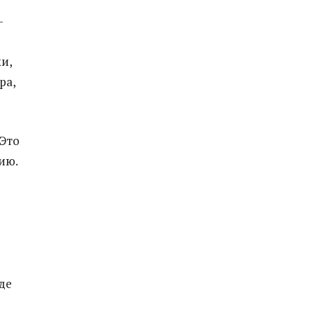
-
и,
ра,
 Это
ию.
де