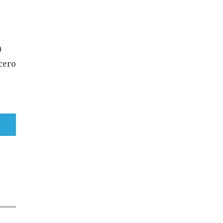
0
сего