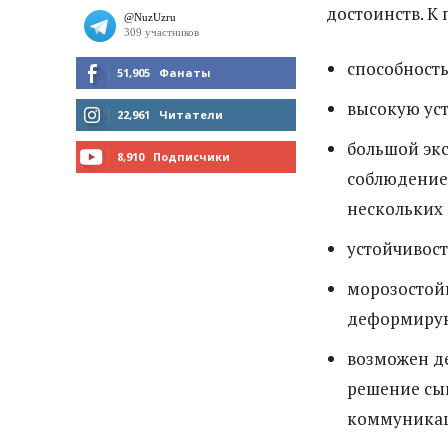
достоинств. К 
способност
51,905
Фанаты
высокую уст
МНЕ НРАВИТСЯ
22,961
Читатели
большой экс
ЧИТАТЬ
8,910
Подписчики
соблюдение
ПОДПИСАТЬСЯ
нескольких 
устойчивост
морозостойк
деформирую
возможен д
решение сыг
коммуника