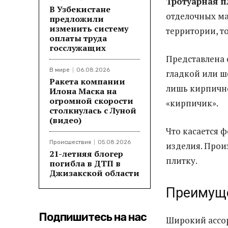
Тротуарная п
В Узбекистане
отделочных м
предложили
изменить систему
территории, т
оплаты труда
госслужащих
Представлена 
В мире
06.08.2026
гладкой или ш
Ракета компании
лишь кирпично
Илона Маска на
огромной скорости
«кирпичик».
столкнулась с Луной
(видео)
Что касается 
Происшествия
05.08.2026
изделия. Прои
21-летняя блогер
плитку.
погибла в ДТП в
Джизакской области
Преимущ
Подпишитесь на нас
Широкий ассор