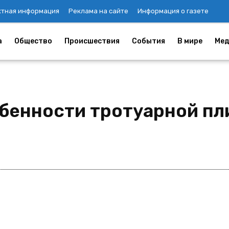
ктная информация
Реклама на сайте
Информация о газете
а
Общество
Происшествия
События
В мире
Мед
бенности тротуарной пл