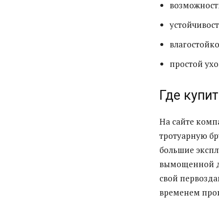
возможность
устойчивост
влагостойко
простой ухо
Где купит
На сайте комп
тротуарную бр
большие экспл
вымощенной до
свой первозда
временем про