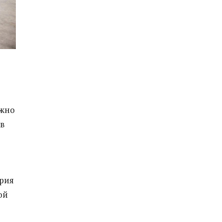
ожно
 в
ория
ой