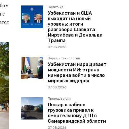
юбом
Политика
Узбекистан и США
 с
выходят на новый
ется
уровень: итоги
разговора Шавката
Мирзиёева и Дональда
Трампа
07.08.2026
Наука и технологии
Узбекистан наращивает
мощности ИИ: страна
намерена войти в число
мировых лидеров
07.08.2026
Происшествия
Пожар в кабине
грузовика привел к
смертельному ДТП в
Самаркандской области
07.08.2026