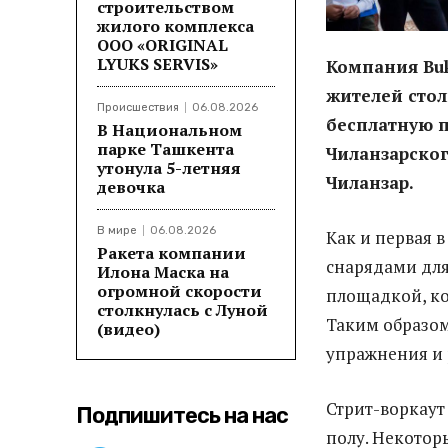
строительством
жилого комплекса
ООО «ORIGINAL
LYUKS SERVIS»
Компания Buk
жителей сто
Происшествия
06.08.2026
бесплатную 
В Национальном
парке Ташкента
Чиланзарског
утонула 5-летняя
Чиланзар.
девочка
В мире
06.08.2026
Как и первая 
Ракета компании
снарядами для
Илона Маска на
огромной скорости
площадкой, ко
столкнулась с Луной
Таким образом
(видео)
упражнения и 
Стрит-воркаут 
Подпишитесь на нас
полу. Некотор