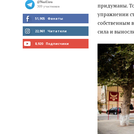
придуманы. То
упражнении ст
51,905
Фанаты
собственным в
МНЕ НРАВИТСЯ
сила и выносл
22,961
Читатели
ЧИТАТЬ
8,920
Подписчики
ПОДПИСАТЬСЯ