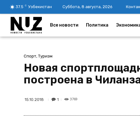
C
37.5
Узбекистан
Суббота, 8 августа, 2026
Конта
Все новости
Политика
Экономик
Спорт, Туризм
Новая спортплощадк
построена в Чиланз
3769
1
15.10.2018