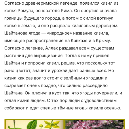
Согласно древнеримской легенде, появился кизил из
копья Ромула, основателя Рима. Он очертил сначала
границы будущего города, а потом с силой воткнул
копьё в землю, и оно расцвело кизиловым деревцем.
Шайтанова ягода — «народное» название кизила,
имеющее распространение на Кавказе и в Крыму.
Согласно легенде, Аллах раздавал всем существам
растения для выращивания. Тогда к нему пришел
Шайтан и попросил кизил, решив, что поскольку тот
рано цветёт, значит и урожай дает раньше всех. Но
кизил как раз долго стоит с зелёными ягодами и
созревает очень поздно, что сильно рассердило
Шайтана. Он плюнул в куст так, что ягоды почернели, и
отдал кизил людям. С тех пор люди с удовольствием
собирают и едят спелые тёмные ягоды кизила осенью.