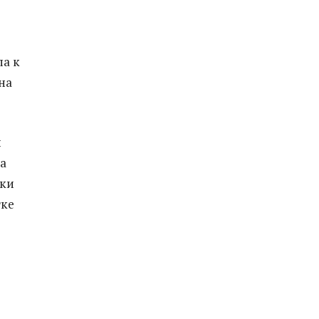
па к
на
й
а
пки
тке