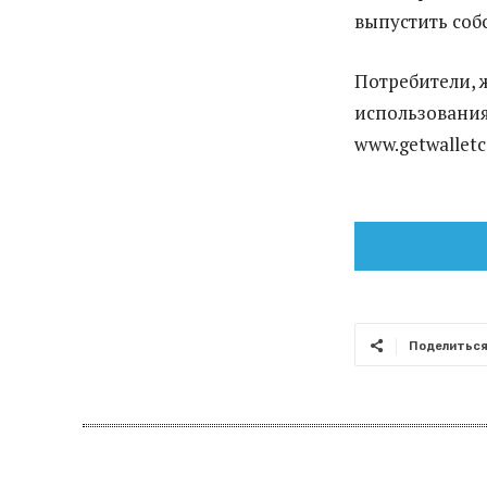
выпустить собс
Потребители,
использования
www.getwalletc
Поделитьс