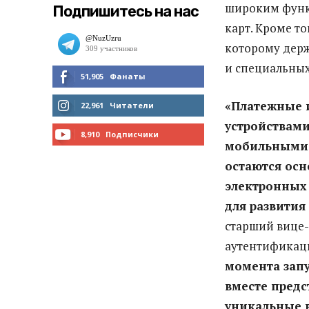
широким функц
Подпишитесь на нас
карт. Кроме то
которому держ
и специальны
51,905
Фанаты
МНЕ НРАВИТСЯ
«Платежные 
22,961
Читатели
устройствами
ЧИТАТЬ
8,910
Подписчики
мобильными 
ПОДПИСАТЬСЯ
остаются ос
электронных 
для развития
старший вице-
аутентификаци
момента запу
вместе предст
уникальные 