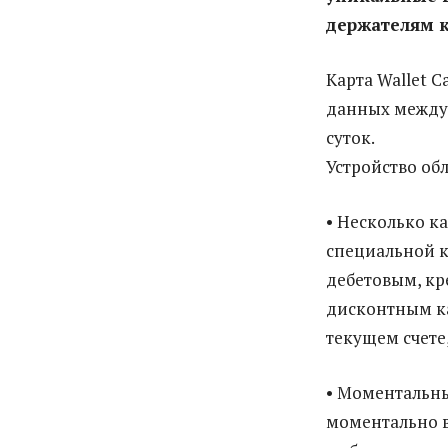
держателям к
Карта Wallet 
данных между 
суток.
Устройство о
• Несколько к
специальной к
дебетовым, к
дисконтным к
текущем счете
• Моментальны
моментально вы