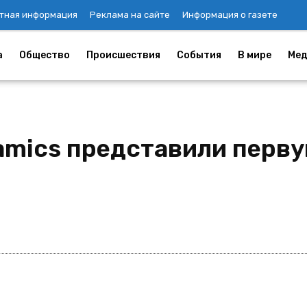
тная информация
Реклама на сайте
Информация о газете
а
Общество
Происшествия
События
В мире
Мед
amics представили перву