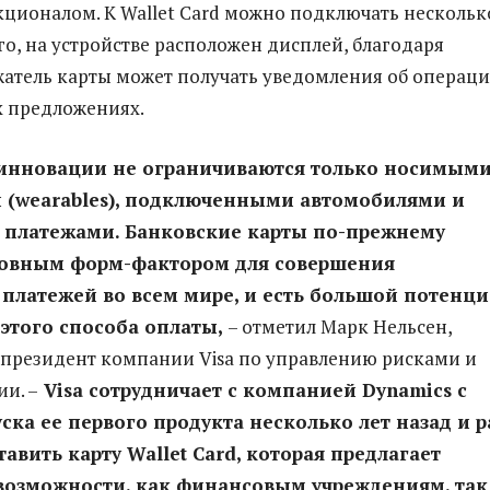
ионалом. К Wallet Card можно подключать нескольк
го, на устройстве расположен дисплей, благодаря
атель карты может получать уведомления об операци
х предложениях.
инновации не ограничиваются только носимым
 (wearables), подключенными автомобилями и
платежами. Банковские карты по-прежнему
новным форм-фактором для совершения
платежей во всем мире, и есть большой потенци
 этого способа оплаты,
– отметил Марк Нельсен,
президент компании Visa по управлению рисками и
и. –
Visa сотрудничает с компанией Dynamics с
ска ее первого продукта несколько лет назад и р
авить карту Wallet Card, которая предлагает
возможности, как финансовым учреждениям, так