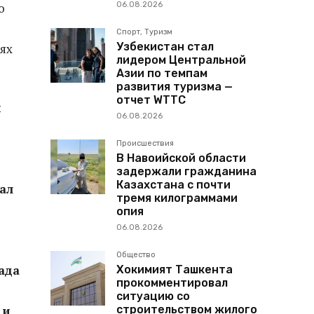
06.08.2026
о
Спорт, Туризм
Узбекистан стал
ях
лидером Центральной
Азии по темпам
развития туризма —
отчет WTTC
и
06.08.2026
Происшествия
В Навоийской области
задержали гражданина
Казахстана с почти
ал
тремя килограммами
опия
06.08.2026
Общество
ада
Хокимият Ташкента
прокомментировал
ситуацию со
строительством жилого
 и