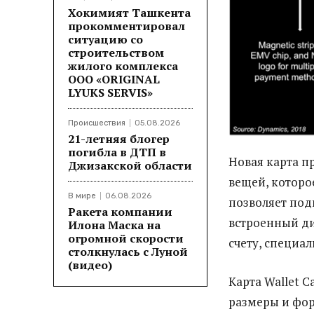
Хокимият Ташкента
прокомментировал
ситуацию со
строительством
жилого комплекса
ООО «ORIGINAL
LYUKS SERVIS»
Происшествия
05.08.2026
21-летняя блогер
погибла в ДТП в
Новая карта п
Джизакской области
вещей, которое
В мире
06.08.2026
позволяет под
Ракета компании
встроенный ди
Илона Маска на
огромной скорости
счету, специа
столкнулась с Луной
(видео)
Карта Wallet C
размеры и фор