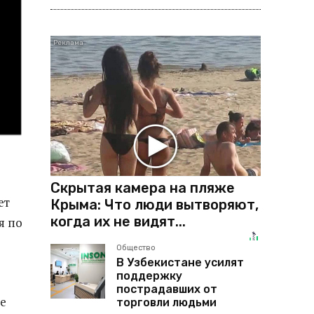
Скрытая камера на пляже
ет
Крыма: Что люди вытворяют,
когда их не видят...
я по
Общество
В Узбекистане усилят
поддержку
пострадавших от
ее
торговли людьми