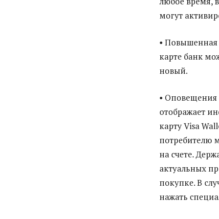
любое время, 
могут активир
• Повышенная 
карте банк мо
новый.
• Оповещения 
отображает ин
карту Visa Wal
потребителю м
на счете. Дер
актуальных п
покупке. В сл
нажать специа