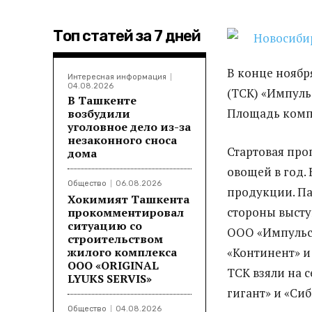
Топ статей за 7 дней
В конце ноябр
Интересная информация
04.08.2026
(ТСК) «Импуль
В Ташкенте
Площадь компле
возбудили
уголовное дело из-за
незаконного сноса
Стартовая про
дома
овощей в год. 
Общество
06.08.2026
продукции. Па
Хокимият Ташкента
стороны высту
прокомментировал
ситуацию со
ООО «Импульс
строительством
жилого комплекса
«Континент» и
ООО «ORIGINAL
ТСК взяли на 
LYUKS SERVIS»
гигант» и «Си
Общество
04.08.2026