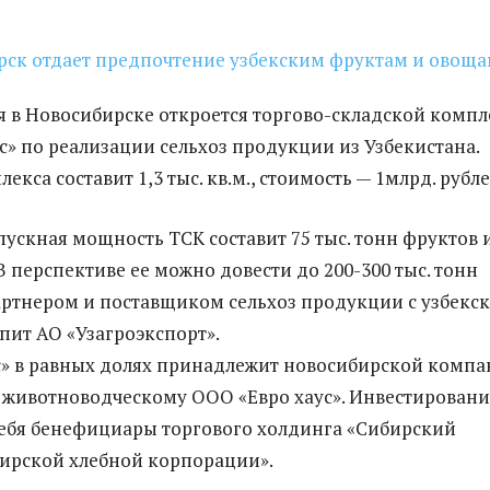
я в Новосибирске откроется торгово-складской компл
с» по реализации сельхоз продукции из Узбекистана.
кса составит 1,3 тыс. кв.м., стоимость — 1млрд. рубле
пускная мощность ТСК составит 75 тыс. тонн фруктов 
В перспективе ее можно довести до 200-300 тыс. тонн
ртнером и поставщиком сельхоз продукции с узбекс
пит АО «Узагроэкспорт».
» в равных долях принадлежит новосибирской комп
 животноводческому ООО «Евро хаус». Инвестировани
себя бенефициары торгового холдинга «Сибирский
бирской хлебной корпорации».