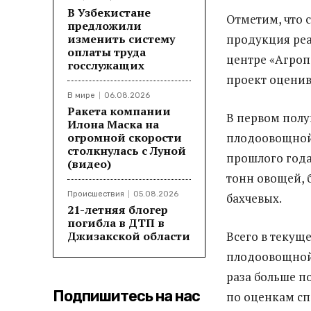
В Узбекистане
Отметим, что с
предложили
изменить систему
продукция реа
оплаты труда
центре «Агроп
госслужащих
проект оценива
В мире
06.08.2026
Ракета компании
В первом полу
Илона Маска на
огромной скорости
плодоовощной
столкнулась с Луной
прошлого года 
(видео)
тонн овощей, б
Происшествия
05.08.2026
бахчевых.
21-летняя блогер
погибла в ДТП в
Джизакской области
Всего в текущ
плодоовощной 
раза больше п
Подпишитесь на нас
по оценкам сп