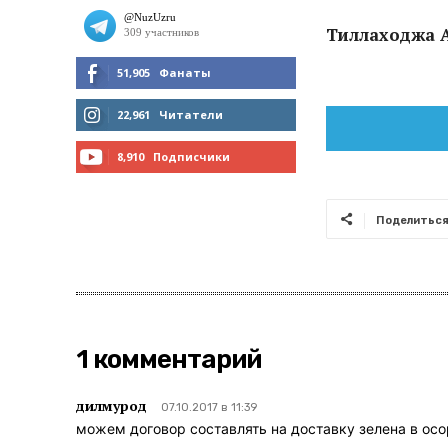
Тиллаходжа 
51,905
Фанаты
МНЕ НРАВИТСЯ
22,961
Читатели
ЧИТАТЬ
8,910
Подписчики
ПОДПИСАТЬСЯ
Поделитьс
1 комментарий
дилмурод
07.10.2017 в 11:39
можем договор составлять на доставку зелена в ос