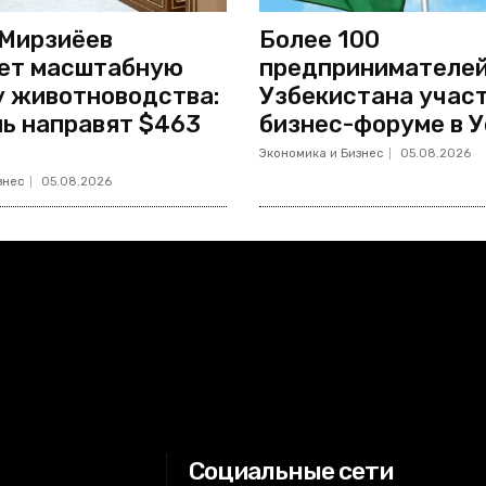
Мирзиёев
Более 100
ет масштабную
предпринимателей
 животноводства:
Узбекистана учас
ль направят $463
бизнес-форуме в 
Экономика и Бизнес
05.08.2026
знес
05.08.2026
Социальные сети