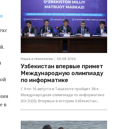
екс
й.
Наука и технологии
06.08.2026
и
Узбекистан впервые примет
Международную олимпиаду
кой
по информатике
С 9 по 16 августа в Ташкенте пройдет 38-я
Международная олимпиада по информатике
ании
(IOI 2026). Впервые в истории Узбекистан...
е в