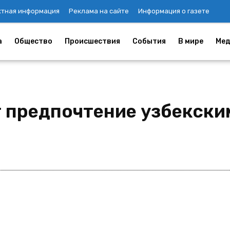
ктная информация
Реклама на сайте
Информация о газете
а
Общество
Происшествия
События
В мире
Мед
 предпочтение узбекски