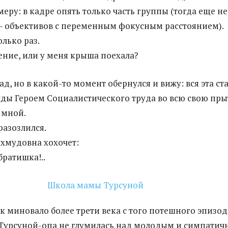
еру: в кадре опять только часть группы (тогда еще не
— объективов с переменным фокусным расстоянием).
олько раз.
ение, или у меня крыша поехала?
ад, но в какой-то момент обернулся и вижу: вся эта ст
ажды Героем Социалистического труда во всю свою пры
 мной.
разозлился.
хмудовна хохочет:
братишка!..
как миновало более трети века с того потешного эпизода
Турсуной-опа не глумилась над молодым и симпати