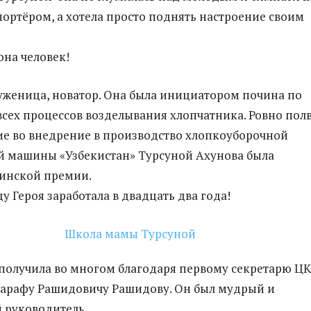
ортёром, а хотела просто поднять настроение своим
она человек!
руженица, новатор. Она была инициатором почина по
сех процессов возделывания хлопчатника. Ровно пол
тие во внедрение в производство хлопкоуборочной
й машины «Узбекистан» Турсуной Ахунова была
нинской премии.
у Героя заработала в двадцать два года!
 получила во многом благодаря первому секретарю Ц
Шарафу Рашидовичу Рашидову. Он был мудрый и
 руководитель.