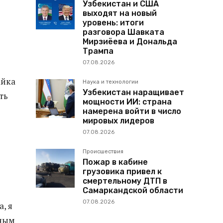
Узбекистан и США
выходят на новый
уровень: итоги
разговора Шавката
Мирзиёева и Дональда
Трампа
07.08.2026
айка
Наука и технологии
Узбекистан наращивает
ть
мощности ИИ: страна
намерена войти в число
мировых лидеров
07.08.2026
Происшествия
Пожар в кабине
грузовика привел к
смертельному ДТП в
Самаркандской области
07.08.2026
, я
чным