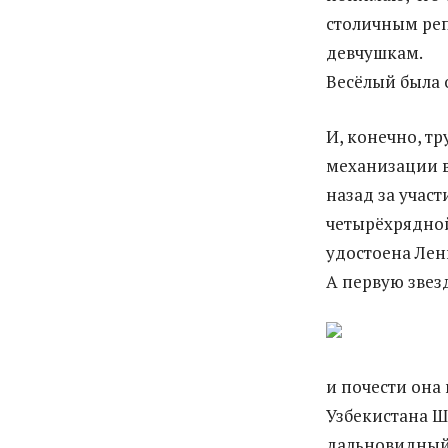
столичным реп
девчушкам.
Весёлый была 
И, конечно, т
механизации в
назад за учас
четырёхрядно
удостоена Ле
А первую звезд
и почести она
Узбекистана 
дальновидный