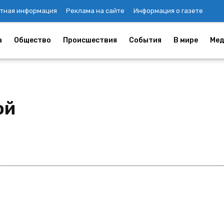
тная информация
Реклама на сайте
Информация о газете
а
Общество
Происшествия
События
В мире
Мед
ой