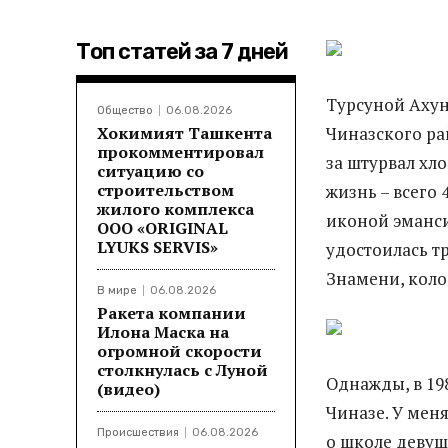
Топ статей за 7 дней
Турсуной Ахун
Общество
06.08.2026
Хокимият Ташкента
Чиназского ра
прокомментировал
за штурвал хл
ситуацию со
строительством
жизнь – всего
жилого комплекса
иконой эманси
ООО «ORIGINAL
LYUKS SERVIS»
удостоилась т
Знамени, коло
В мире
06.08.2026
Ракета компании
Илона Маска на
огромной скорости
столкнулась с Луной
Однажды, в 198
(видео)
Чиназе. У мен
Происшествия
06.08.2026
о школе девуш