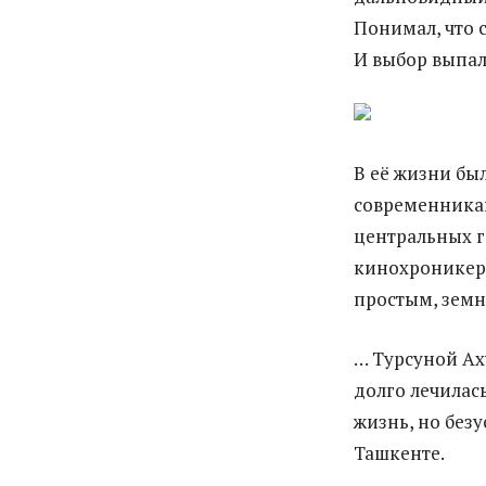
Понимал, что 
И выбор выпал
В её жизни бы
современникам
центральных г
кинохроникеры
простым, земн
… Турсуной Аху
долго лечилась
жизнь, но без
Ташкенте.