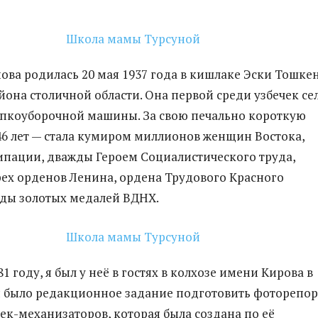
ова родилась 20 мая 1937 года в кишлаке Эски Тошке
йона столичной области. Она первой среди узбечек се
опкоуборочной машины. За свою печально короткую
 46 лет — стала кумиром миллионов женщин Востока,
пации, дважды Героем Социалистического труда,
рех орденов Ленина, ордена Трудового Красного
ды золотых медалей ВДНХ.
1 году, я был у неё в гостях в колхозе имени Кирова в
я было редакционное задание подготовить фоторепо
ек-механизаторов, которая была создана по её