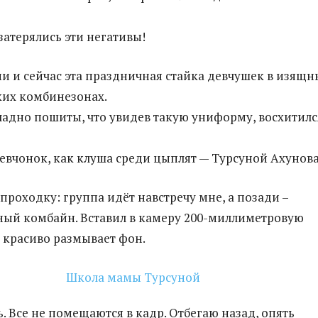
затерялись эти негативы!
ми и сейчас эта праздничная стайка девчушек в изящн
ких комбинезонах.
ладно пошиты, что увидев такую униформу, восхитилс
девчонок, как клуша среди цыплят — Турсуной Ахунова
проходку: группа идёт навстречу мне, а позади –
ый комбайн. Вставил в камеру 200-миллиметровую
я красиво размывает фон.
. Все не помещаются в кадр. Отбегаю назад, опять