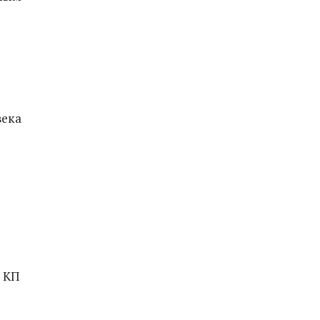
века
К КП