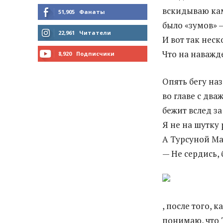
вскидываю кам
51,905
Фанаты
было «зумов» 
МНЕ НРАВИТСЯ
22,961
Читатели
И вот так неск
ЧИТАТЬ
Что на наважд
8,920
Подписчики
ПОДПИСАТЬСЯ
Опять бегу наз
во главе с дв
бежит вслед за
Я не на шутку 
А Турсуной Ма
— Не сердись, 
, после того, 
понимаю, что 