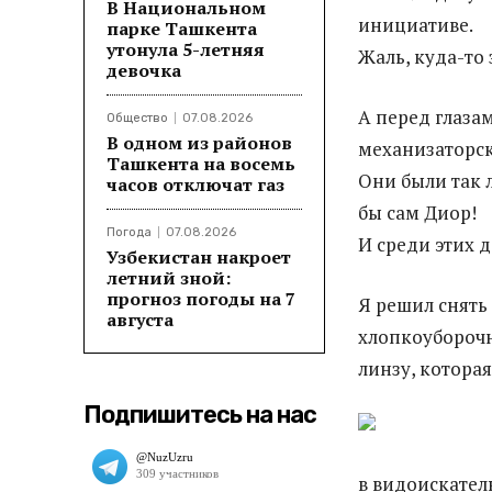
В Национальном
инициативе.
парке Ташкента
утонула 5-летняя
Жаль, куда-то 
девочка
А перед глаза
Общество
07.08.2026
В одном из районов
механизаторс
Ташкента на восемь
Они были так 
часов отключат газ
бы сам Диор!
Погода
07.08.2026
И среди этих 
Узбекистан накроет
летний зной:
прогноз погоды на 7
Я решил снять 
августа
хлопкоуборочн
линзу, котора
Подпишитесь на нас
в видоискатель